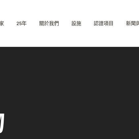
家
25年
關於我們
設施
認證項目
新聞
物