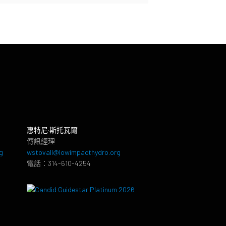
惠特尼·斯托瓦爾
傳訊經理
g
wstovall@lowimpacthydro.org
電話：314-610-4254
8