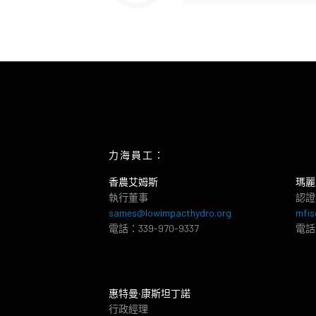
力海員工：
香農艾姆斯
瑪麗
執行董事
認證
sames@lowimpacthydro.org
mfis
電話：339-970-9337
電話：
惠特曼‧康斯坦丁諾
行政經理