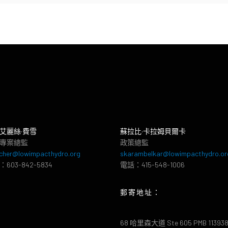
艾麗絲·費雪
蘇拉比·卡拉姆貝爾卡
專案總監
政策總監
cher@lowimpacthydro.org
skarambelkar@lowimpacthydro.or
603-842-5834
電話：415-548-1006
郵寄地址：
68 哈里森大道 Ste 605 PMB 11393