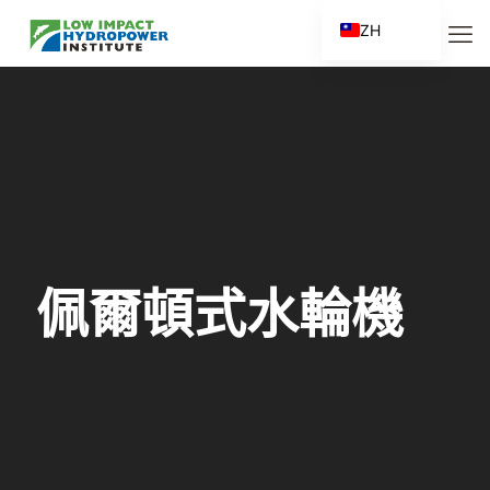
ZH
EN
ES
FR
ZH_CN
佩爾頓式水輪機