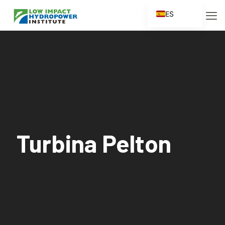
ES
EN
FR
ZH
ZH_CN
Turbina Pelton