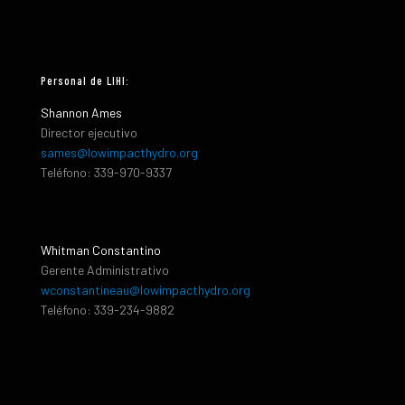
Personal de LIHI:
Shannon Ames
Director ejecutivo
sames@lowimpacthydro.org
Teléfono: 339-970-9337
Whitman Constantino
Gerente Administrativo
wconstantineau@lowimpacthydro.org
Teléfono: 339-234-9882