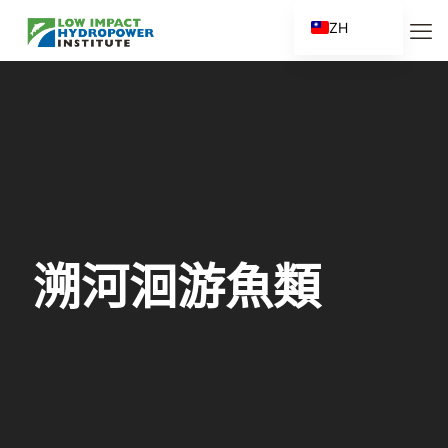
ZH
EN
ES
FR
ZH_CN
溯河洄游魚類