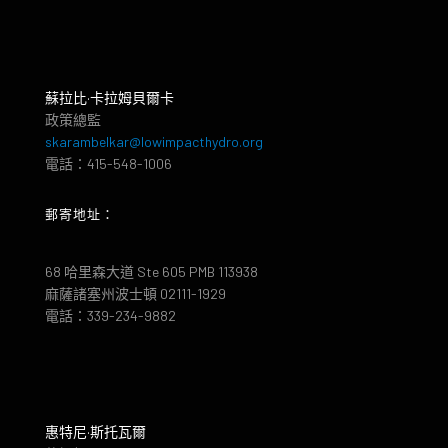
蘇拉比·卡拉姆貝爾卡
政策總監
skarambelkar@lowimpacthydro.org
電話：415-548-1006
郵寄地址：
68 哈里森大道 Ste 605 PMB 113938
麻薩諸塞州波士頓 02111-1929
電話：339-234-9882
惠特尼·斯托瓦爾