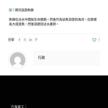
家
/
溯河洄游魚類
魚類在淡水中開始生命週期，然後作為幼魚洄游到海洋，在那裡
長大成成魚，然後洄遊回淡水產卵。
分享
0
行政
力海員工：