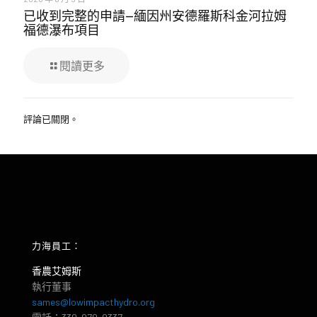
已收到完整的申請—緬因州安德羅斯科金河拉姆
福德瀑布項目
閱讀更多
評論已關閉。
力海員工：
香農艾姆斯
執行董事
sames@lowimpacthydro.org