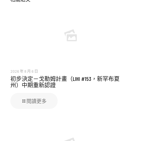
2026 年 8 月 6 日
初步決定－戈勒姆計畫（LIHI #153，新罕布夏
州）中期重新認證
閱讀更多