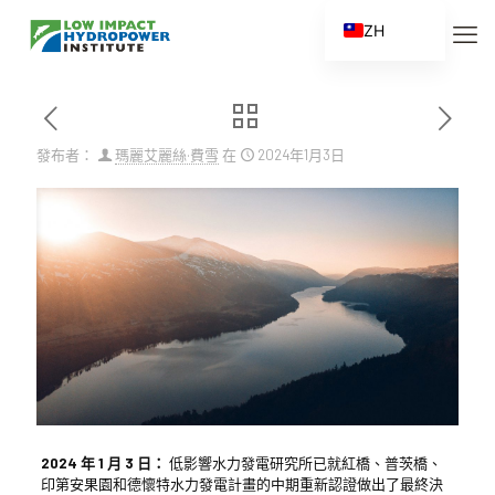
ZH
EN
ES
FR
發布者：
瑪麗艾麗絲·費雪
在
2024年1月3日
ZH_CN
2024 年 1 月 3 日：
低影響水力發電研究所已就紅橋、普茨橋、
印第安果園和德懷特水力發電計畫的中期重新認證做出了最終決