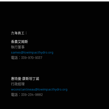
力海員工：
香農艾姆斯
執行董事
sames@lowimpacthydro.org
電話：339-970-9337
惠特曼‧康斯坦丁諾
行政經理
wconstantineau@lowimpacthydro.org
電話：339-234-9882