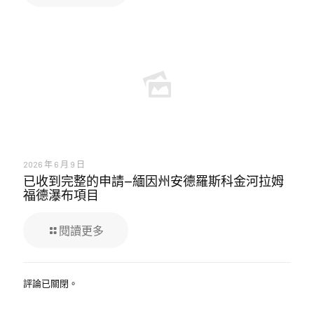
2026 年 6 月 9 日
已收到完整的申請—緬因州安德羅斯科金河拉姆
福德瀑布項目
閱讀更多
評論已關閉。