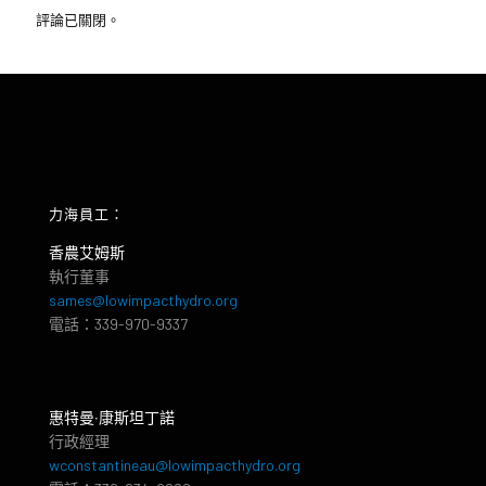
評論已關閉。
力海員工：
香農艾姆斯
執行董事
sames@lowimpacthydro.org
電話：339-970-9337
惠特曼‧康斯坦丁諾
行政經理
wconstantineau@lowimpacthydro.org