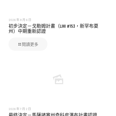
2026 年 8 月 6 日
初步決定－戈勒姆計畫（LIHI #153，新罕布夏
州）中期重新認證
閱讀更多
2026 年 7 月 2 日
最終決定－馬薩諸塞州奇科皮瀑布計畫認證