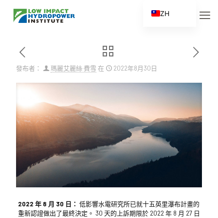
ZH
EN
ES
FR
發布者：
瑪麗艾麗絲·費雪
在
2022年8月30日
ZH_CN
2022 年 8 月 30 日：
低影響水電研究所已就十五英里瀑布計畫的
重新認證做出了最終決定。 30 天的上訴期限於 2022 年 8 月 27 日