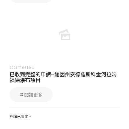
2026 年 6 月 9 日
已收到完整的申請—緬因州安德羅斯科金河拉姆
福德瀑布項目
閱讀更多
評論已關閉。