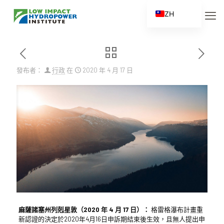
ZH
EN
ES
FR
發布者：
行政
在
2020 年 4 月 17 日
ZH_CN
麻薩諸塞州列剋星敦（2020 年 4 月 17 日）：
格雷格瀑布計畫重
新認證的決定於2020年4月16日申訴期結束後生效，且無人提出申