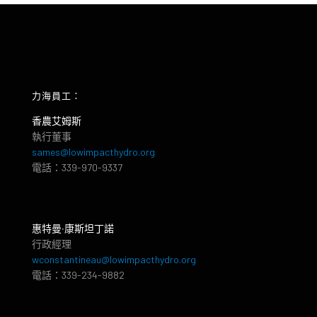
力海員工：
香農艾姆斯
執行董事
sames@lowimpacthydro.org
電話：339-970-9337
惠特曼‧康斯坦丁諾
行政經理
wconstantineau@lowimpacthydro.org
電話：339-234-9882