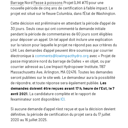
Barrage
Nord
Passe à poissons
Projet (LIHI #71) pour une
nouvelle période de cinq ans de certification à faible impact. Le
projet est situé sur le fleuve Columbia, dans l'État de Washington.
Cette décision est préliminaire en attendant la période d'appel de
30 jours. Seuls ceux qui ont commenté la demande initiale
pendant la période de commentaires de 60 jours sont éligibles
pour déposer un appel. Un tel appel doit inclure une explication
sur la raison pour laquelle le projet ne répond pas aux critères du
LIHI. Les demandes d'appel peuvent être soumises par courrier
électronique à
comments@lowimpacthydro.org
avec « Projet de
passe migratoire nord du barrage de Dalles » en objet, ou par
courrier adressé au Low Impact Hydropower Institute, 1167
Massachusetts Ave, Arlington, MA 02476. Toutes les demandes
seront publiées sur le site web. Le demandeur aura la possibilité
de répondre, et toute réponse sera également publiée.
Les
demandes doivent être reçues avant 17 h, heure de l’Est, le 7
avril 2021.
La candidature complète et le rapport de
l'examinateur sont disponibles
ICI
.
Si aucune demande d’appel n’est reçue et que la décision devient
définitive, la période de certification du projet sera du 17 juillet
2020 au 16 juillet 2025.