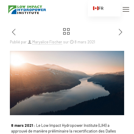
FR
EN
ES
ZH
Publié par
Maryalice Fischer
sur
8 mars 2021
ZH_CN
8 mars 2021 :
Le Low Impact Hydropower Institute (LIHI) a
approuvé de manière préliminaire la recertification des Dalles