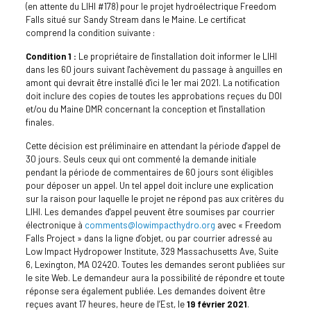
(en attente du LIHI #178) pour le projet hydroélectrique Freedom
Falls situé sur Sandy Stream dans le Maine. Le certificat
comprend la condition suivante :
Condition 1 :
Le propriétaire de l'installation doit informer le LIHI
dans les 60 jours suivant l'achèvement du passage à anguilles en
amont qui devrait être installé d'ici le 1er mai 2021. La notification
doit inclure des copies de toutes les approbations reçues du DOI
et/ou du Maine DMR concernant la conception et l'installation
finales.
Cette décision est préliminaire en attendant la période d'appel de
30 jours. Seuls ceux qui ont commenté la demande initiale
pendant la période de commentaires de 60 jours sont éligibles
pour déposer un appel. Un tel appel doit inclure une explication
sur la raison pour laquelle le projet ne répond pas aux critères du
LIHI. Les demandes d'appel peuvent être soumises par courrier
électronique à
comments@lowimpacthydro.org
avec « Freedom
Falls Project » dans la ligne d’objet, ou par courrier adressé au
Low Impact Hydropower Institute, 329 Massachusetts Ave, Suite
6, Lexington, MA 02420. Toutes les demandes seront publiées sur
le site Web. Le demandeur aura la possibilité de répondre et toute
réponse sera également publiée. Les demandes doivent être
reçues avant 17 heures, heure de l’Est, le
19 février 2021
.