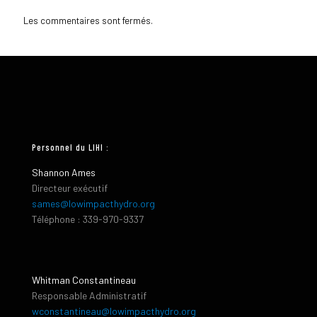
Les commentaires sont fermés.
Personnel du LIHI :
Shannon Ames
Directeur exécutif
sames@lowimpacthydro.org
Téléphone : 339-970-9337
Whitman Constantineau
Responsable Administratif
wconstantineau@lowimpacthydro.org