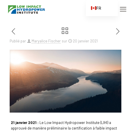
FR
EN
ES
ZH
Publié par
Maryalice Fischer
sur
20 janvier 2021
ZH_CN
21 janvier 2021 :
Le Low Impact Hydropower Institute (LIHI) a
approuvé de manière préliminaire la certification à faible impact