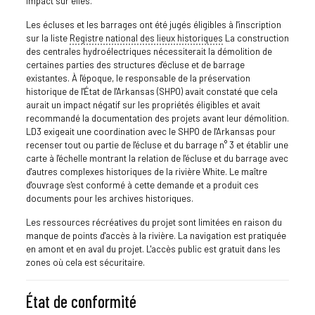
impact sur elles.
Les écluses et les barrages ont été jugés éligibles à l'inscription
sur la liste
Registre national des lieux historiques
La construction
des centrales hydroélectriques nécessiterait la démolition de
certaines parties des structures d'écluse et de barrage
existantes. À l'époque, le responsable de la préservation
historique de l'État de l'Arkansas (SHPO) avait constaté que cela
aurait un impact négatif sur les propriétés éligibles et avait
recommandé la documentation des projets avant leur démolition.
LD3 exigeait une coordination avec le SHPO de l'Arkansas pour
recenser tout ou partie de l'écluse et du barrage n° 3 et établir une
carte à l'échelle montrant la relation de l'écluse et du barrage avec
d'autres complexes historiques de la rivière White. Le maître
d'ouvrage s'est conformé à cette demande et a produit ces
documents pour les archives historiques.
Les ressources récréatives du projet sont limitées en raison du
manque de points d'accès à la rivière. La navigation est pratiquée
en amont et en aval du projet. L'accès public est gratuit dans les
zones où cela est sécuritaire.
État de conformité