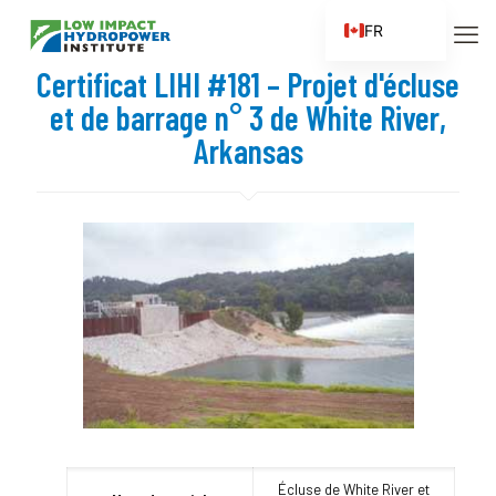
FR
EN
Certificat LIHI #181 – Projet d'écluse
ES
et de barrage n° 3 de White River,
ZH
Arkansas
ZH_CN
Écluse de White River et