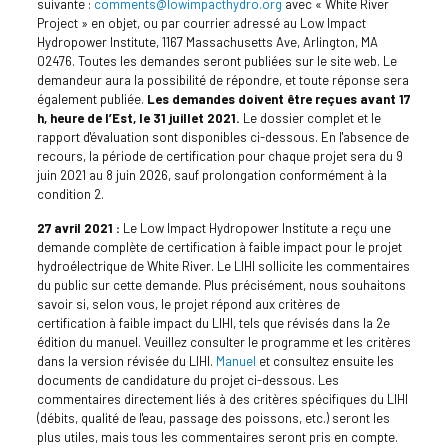
suivante :
comments@lowimpacthydro.org
avec « White River
Project » en objet, ou par courrier adressé au Low Impact
Hydropower Institute, 1167 Massachusetts Ave, Arlington, MA
02476. Toutes les demandes seront publiées sur le site web. Le
demandeur aura la possibilité de répondre, et toute réponse sera
également publiée.
Les demandes doivent être reçues avant 17
h, heure de l’Est, le 31 juillet 2021.
Le dossier complet et le
rapport d'évaluation sont disponibles ci-dessous. En l'absence de
recours, la période de certification pour chaque projet sera du 9
juin 2021 au 8 juin 2026, sauf prolongation conformément à la
condition 2.
27 avril 2021 :
Le Low Impact Hydropower Institute a reçu une
demande complète de certification à faible impact pour le projet
hydroélectrique de White River. Le LIHI sollicite les commentaires
du public sur cette demande. Plus précisément, nous souhaitons
savoir si, selon vous, le projet répond aux critères de
certification à faible impact du LIHI, tels que révisés dans la 2e
édition du manuel. Veuillez consulter le programme et les critères
dans la version révisée du LIHI.
Manuel
et consultez ensuite les
documents de candidature du projet ci-dessous. Les
commentaires directement liés à des critères spécifiques du LIHI
(débits, qualité de l'eau, passage des poissons, etc.) seront les
plus utiles, mais tous les commentaires seront pris en compte.