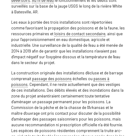
déversoirs
.
Au fil de l'eau
le fonctionnement et les débits sont
surveillés sur la base de la jauge USGS le long de la rivière White
à Batesville, AR.
Les eaux à portée des trois installations sont répertoriées
comme favorisant la propagation des poissons et de la faune, les
ressources primaires et
loisirs de contact secondaire
, ainsi que
pour l'approvisionnement en eau domestique, agricole et
industrielle. Une surveillance de la qualité de l'eau a été menée de
2014 à 2019 afin de garantir que les installations n'avaient pas
d'impact négatif sur l'oxygène dissous et la température de l'eau
dans le secteur du projet.
La construction originale des installations d'écluse et de barrage
comprenait
passage des poissons
échelles ou
passes à
poissons
. Cependant, il ne reste actuellement que des vestiges
de ces installations. Des débits élevés et des inondations dans la
zone du projet anéantiraient certainement toute tentative
d'aménager un passage permanent pour les poissons. La
Commission de la pêche et de la chasse de l'Arkansas et le
maître d'ouvrage ont pris contact pour discuter de la possibilité
d'aménager des passages saisonniers pour les poissons, mais
aucune recommandation ni prescription officielle n'a été fournie.
Les espèces de poissons résidentes comprennent la truite arc-