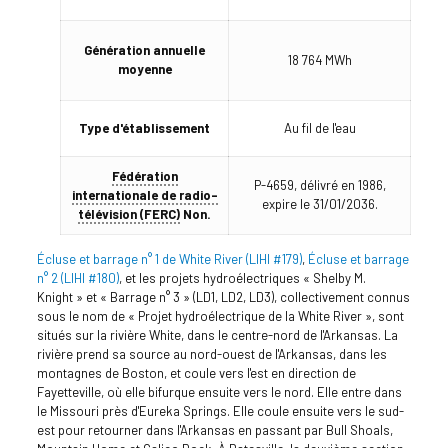
Génération annuelle
18 764 MWh
moyenne
Type d'établissement
Au fil de l'eau
Fédération
P-4659, délivré en 1986,
internationale de radio-
expire le 31/01/2036.
télévision (FERC)
Non.
Écluse et barrage n° 1 de White River (LIHI #179)
,
Écluse et barrage
n° 2 (LIHI #180)
, et les projets hydroélectriques « Shelby M.
Knight » et « Barrage n° 3 » (LD1, LD2, LD3), collectivement connus
sous le nom de « Projet hydroélectrique de la White River », sont
situés sur la rivière White, dans le centre-nord de l'Arkansas. La
rivière prend sa source au nord-ouest de l'Arkansas, dans les
montagnes de Boston, et coule vers l'est en direction de
Fayetteville, où elle bifurque ensuite vers le nord. Elle entre dans
le Missouri près d'Eureka Springs. Elle coule ensuite vers le sud-
est pour retourner dans l'Arkansas en passant par Bull Shoals,