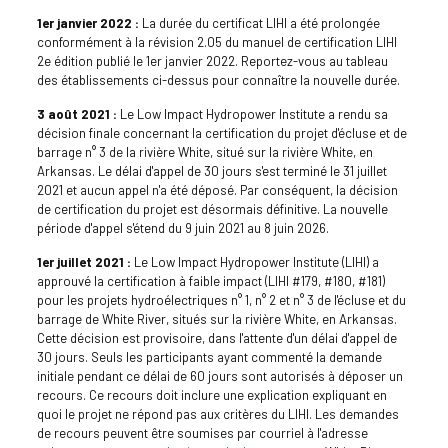
1er janvier 2022 :
La durée du certificat LIHI a été prolongée
conformément à la révision 2.05 du manuel de certification LIHI
2e édition publié le 1er janvier 2022. Reportez-vous au tableau
des établissements ci-dessus pour connaître la nouvelle durée.
3 août 2021 :
Le Low Impact Hydropower Institute a rendu sa
décision finale concernant la certification du projet d'écluse et de
barrage n° 3 de la rivière White, situé sur la rivière White, en
Arkansas. Le délai d'appel de 30 jours s'est terminé le 31 juillet
2021 et aucun appel n'a été déposé. Par conséquent, la décision
de certification du projet est désormais définitive. La nouvelle
période d'appel s'étend du 9 juin 2021 au 8 juin 2026.
1er juillet 2021 :
Le Low Impact Hydropower Institute (LIHI) a
approuvé la certification à faible impact (LIHI #179, #180, #181)
pour les projets hydroélectriques n° 1, n° 2 et n° 3 de l'écluse et du
barrage de White River, situés sur la rivière White, en Arkansas.
Cette décision est provisoire, dans l'attente d'un délai d'appel de
30 jours. Seuls les participants ayant commenté la demande
initiale pendant ce délai de 60 jours sont autorisés à déposer un
recours. Ce recours doit inclure une explication expliquant en
quoi le projet ne répond pas aux critères du LIHI. Les demandes
de recours peuvent être soumises par courriel à l'adresse