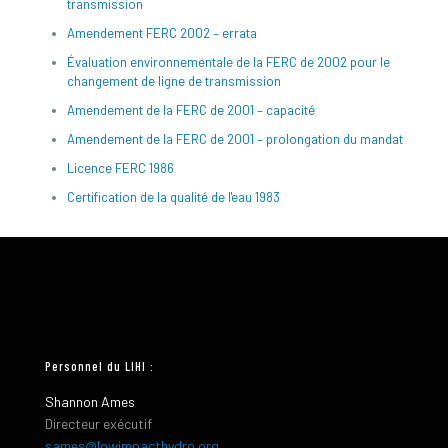
transmission
Amendement FERC 2002 – errata
Évaluation environnementale de la FERC de 2002 pour le
changement de ligne de transmission
Amendement de la FERC de 2001 – capacité
Amendement de la FERC de 2001 – prolongation du mandat
Licence FERC 1986
Certification de la qualité de l'eau 1983
Personnel du LIHI :
Shannon Ames
Directeur exécutif
sames@lowimpacthydro.org