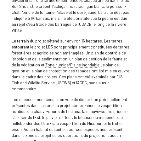
en-ciel et la truite fardée (ensemencées chaque année dans le lac
Bull Shoals), le crapet, l'achigan noir, l'achigan blanc, le poisson-
chat, l'omble de fontaine, l'alose et le doré jaune. La truite n'est pas
indigène à l'Arkansas, mais il a été constaté que la pêche est due
au rejet d'eau froide des barrages de l'USACE le long de la rivière
White.
Le terrain du projet s'étend sur environ 16 hectares. Les terres
entourant le projet LD3 sont principalement constituées de terres
forestières et agricoles non aménagées. Un plan de contrôle de
l'érosion et de la sédimentation, un plan de gestion de la faune et
de la végétation et
Zone humide
/
Plaine inondable
Le plan de
gestion et le plan de protection des rapaces ont été mis en œuvre
dans le cadre des projets. Ces plans ont été examinés par l'US
Fish and Wildlife Service (USFWS) et l'AGFC, sans aucun
commentaire.
Les espèces menacées et en voie de disparition potentiellement
présentes dans la zone du projet comprennent le vespertilion
nordique, la chauve-souris de l'Indiana, la chauve-souris grise, le
râle noir de l'Est, le pluvier siffleur, le bécasseau maubèche, le
hellebender des Ozarks, le vespertilion du Missouri et le trèfle
bison. Aucun habitat essentiel pour ces espèces n'est présent
dans la zone du projet et les opérations du projet n'ont aucun