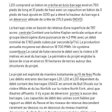
LD3 comprend un béton et
crèche en bois
barrage
environ 750
pieds de long et 21 pieds de haut avec un capuchon en béton de 3
pieds de haut ajouté en 2010 qui a élevé la hauteur du barrage à
un
déversoir
altitude de crête de 275,5 pieds (
NGVD
).
Le barrage crée un bassin de retenue d'une superficie de 787
acres.
centrale
Contient une turbine Kaplan verticale unique et un
groupe électrogène d'une puissance de 4,3 MW, avec un débit
nominal de 3 163 pieds cubes par seconde (pi³/s). La production
annuelle moyenne est d'environ 18 700 MWh. Un système
ouvert
buse
Le canal de fuite renvoie le débit vers la rivière à 91
mètres en aval du barrage. Le périmètre du projet englobe la
laisse de crue et environ 16 hectares de terres autour des
structures du projet.
Le projet est exploité de manière instantanée
au fil de l'eau
Mode.
Les débits entrants des barrages LD1, LD2 et LD3 dépendent du
débit sortant des barrages USACE en amont de Bull Shoals sur la
rivière White et du lac Norfolk sur la rivière North Fork, ainsi que
d'autres affluents. Il n'y a pas de déversoir.
portes
à aucun des
barrages. Les capacités de débit des usines sont faibles par
rapport au débit du fleuve et les niveaux de retenue descendent
rarement au-dessus ou en dessous du niveau maximal.