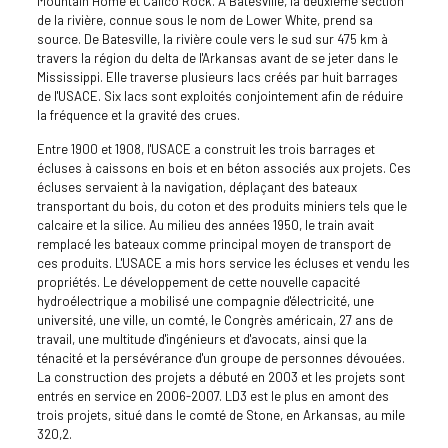
Mountain Home et Calico Rock. À Batesville, la deuxième section
de la rivière, connue sous le nom de Lower White, prend sa
source. De Batesville, la rivière coule vers le sud sur 475 km à
travers la région du delta de l'Arkansas avant de se jeter dans le
Mississippi. Elle traverse plusieurs lacs créés par huit barrages
de l'USACE. Six lacs sont exploités conjointement afin de réduire
la fréquence et la gravité des crues.
Entre 1900 et 1908, l'USACE a construit les trois barrages et
écluses à caissons en bois et en béton associés aux projets. Ces
écluses servaient à la navigation, déplaçant des bateaux
transportant du bois, du coton et des produits miniers tels que le
calcaire et la silice. Au milieu des années 1950, le train avait
remplacé les bateaux comme principal moyen de transport de
ces produits. L'USACE a mis hors service les écluses et vendu les
propriétés. Le développement de cette nouvelle capacité
hydroélectrique a mobilisé une compagnie d'électricité, une
université, une ville, un comté, le Congrès américain, 27 ans de
travail, une multitude d'ingénieurs et d'avocats, ainsi que la
ténacité et la persévérance d'un groupe de personnes dévouées.
La construction des projets a débuté en 2003 et les projets sont
entrés en service en 2006-2007. LD3 est le plus en amont des
trois projets, situé dans le comté de Stone, en Arkansas, au mile
320,2.