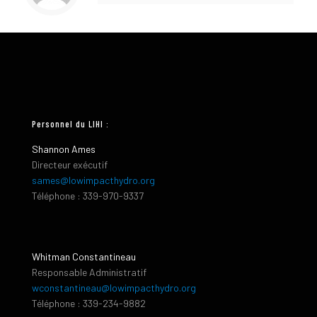
Personnel du LIHI :
Shannon Ames
Directeur exécutif
sames@lowimpacthydro.org
Téléphone : 339-970-9337
Whitman Constantineau
Responsable Administratif
wconstantineau@lowimpacthydro.org
Téléphone : 339-234-9882