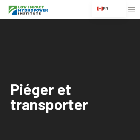
FR
EN
ES
ZH
ZH_CN
Piéger et
transporter