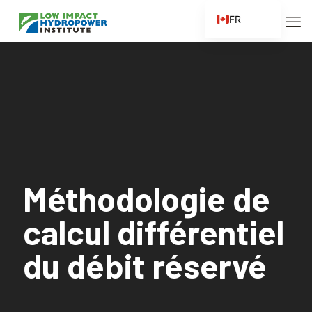
FR
EN
ES
ZH
ZH_CN
Méthodologie de
calcul différentiel
du débit réservé