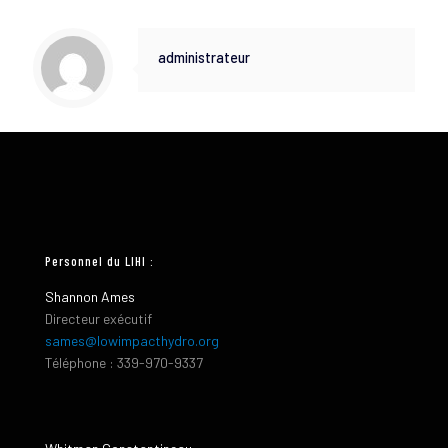
administrateur
Personnel du LIHI :
Shannon Ames
Directeur exécutif
sames@lowimpacthydro.org
Téléphone : 339-970-9337