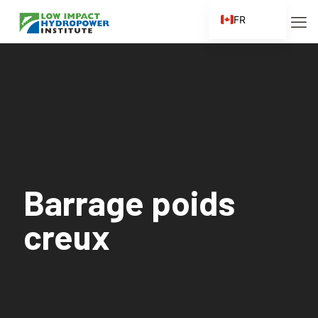
FR
EN
ES
ZH
ZH_CN
Barrage poids
creux