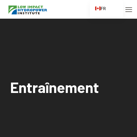
FR
EN
ES
ZH
ZH_CN
Entraînement