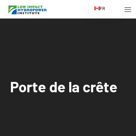
FR
EN
ES
ZH
ZH_CN
Porte de la crête