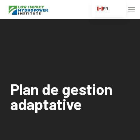
FR
EN
ES
ZH
ZH_CN
Plan de gestion
adaptative