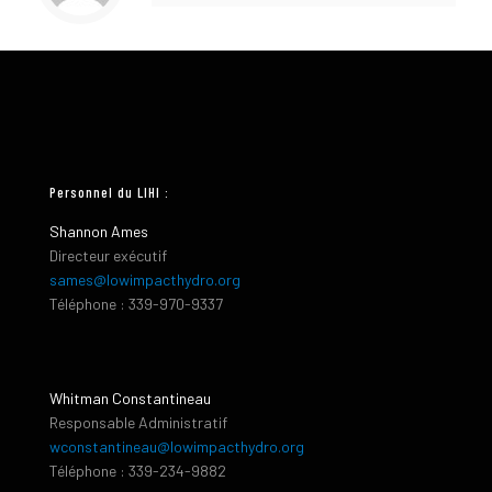
Personnel du LIHI :
Shannon Ames
Directeur exécutif
sames@lowimpacthydro.org
Téléphone : 339-970-9337
Whitman Constantineau
Responsable Administratif
wconstantineau@lowimpacthydro.org
Téléphone : 339-234-9882