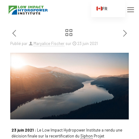
FR
EN
ES
ZH
Publié par
Maryalice Fischer
sur
23 juin 2021
ZH_CN
23 juin 2021 :
Le Low Impact Hydropower Institute a rendu une
décision finale sur la recertification du
Siphon
Projet