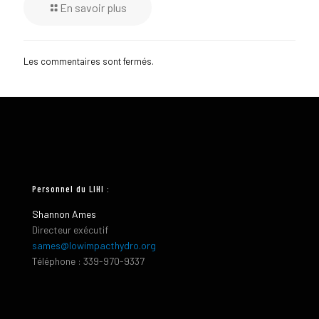
En savoir plus
Les commentaires sont fermés.
Personnel du LIHI :
Shannon Ames
Directeur exécutif
sames@lowimpacthydro.org
Téléphone : 339-970-9337