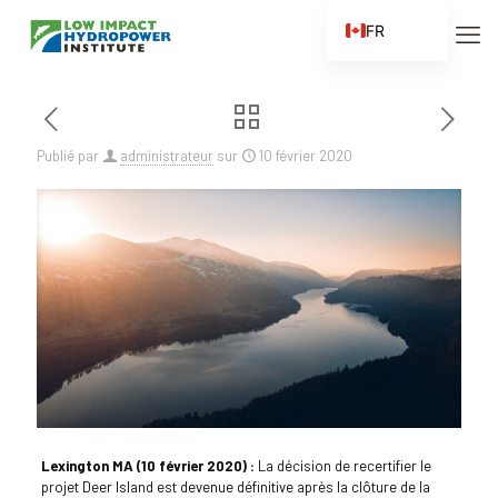
FR
EN
ES
ZH
Publié par
administrateur
sur
10 février 2020
ZH_CN
Lexington MA (10 février 2020) :
La décision de recertifier le
projet Deer Island est devenue définitive après la clôture de la