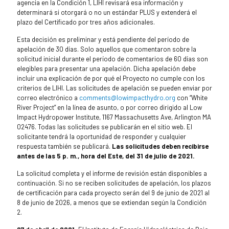
agencia en la Condición 1, LIHI revisará esa información y
determinará si otorgará o no un estándar PLUS y extenderá el
plazo del Certificado por tres años adicionales.
Esta decisión es preliminar y está pendiente del período de
apelación de 30 días. Solo aquellos que comentaron sobre la
solicitud inicial durante el período de comentarios de 60 días son
elegibles para presentar una apelación. Dicha apelación debe
incluir una explicación de por qué el Proyecto no cumple con los
criterios de LIHI. Las solicitudes de apelación se pueden enviar por
correo electrónico a
comments@lowimpacthydro.org
con “White
River Project” en la línea de asunto, o por correo dirigido al Low
Impact Hydropower Institute, 1167 Massachusetts Ave, Arlington MA
02476. Todas las solicitudes se publicarán en el sitio web. El
solicitante tendrá la oportunidad de responder y cualquier
respuesta también se publicará.
Las solicitudes deben recibirse
antes de las 5 p. m., hora del Este, del 31 de julio de 2021.
La solicitud completa y el informe de revisión están disponibles a
continuación. Si no se reciben solicitudes de apelación, los plazos
de certificación para cada proyecto serán del 9 de junio de 2021 al
8 de junio de 2026, a menos que se extiendan según la Condición
2.