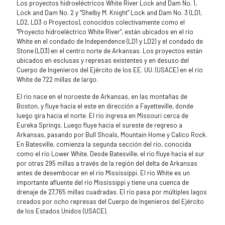
Los proyectos hidroeléctricos White River Lock and Dam No. 1,
Lock and Dam No. 2 y “Shelby M. Knight” Lock and Dam No. 3 (LD1,
LD2, LD3 o Proyectos), conocidos colectivamente como el
“Proyecto hidroeléctrico White River”, están ubicados en el río
White en el condado de Independence (LD1 y LD2) y el condado de
Stone (LD3) en el centro norte de Arkansas. Los proyectos están
ubicados en esclusas y represas existentes y en desuso del
Cuerpo de Ingenieros del Ejército de los EE. UU. (USACE) en el río
White de 722 millas de largo.
El río nace en el noroeste de Arkansas, en las montañas de
Boston, y fluye hacia el este en dirección a Fayetteville, donde
luego gira hacia el norte. El río ingresa en Missouri cerca de
Eureka Springs. Luego fluye hacia el sureste de regreso a
Arkansas, pasando por Bull Shoals, Mountain Home y Calico Rock.
En Batesville, comienza la segunda sección del río, conocida
como el río Lower White. Desde Batesville, el río fluye hacia el sur
por otras 295 millas a través de la región del delta de Arkansas
antes de desembocar en el río Mississippi. El río White es un
importante afluente del río Mississippi y tiene una cuenca de
drenaje de 27,765 millas cuadradas. El río pasa por múltiples lagos
creados por ocho represas del Cuerpo de Ingenieros del Ejército
de los Estados Unidos (USACE).