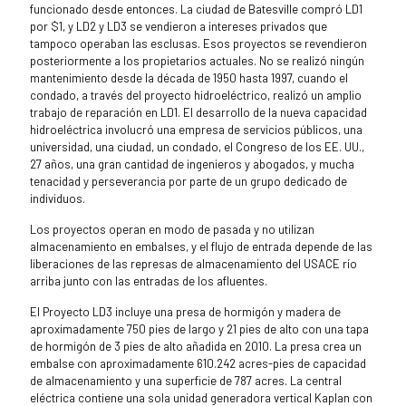
funcionado desde entonces. La ciudad de Batesville compró LD1
por $1, y LD2 y LD3 se vendieron a intereses privados que
tampoco operaban las esclusas. Esos proyectos se revendieron
posteriormente a los propietarios actuales. No se realizó ningún
mantenimiento desde la década de 1950 hasta 1997, cuando el
condado, a través del proyecto hidroeléctrico, realizó un amplio
trabajo de reparación en LD1. El desarrollo de la nueva capacidad
hidroeléctrica involucró una empresa de servicios públicos, una
universidad, una ciudad, un condado, el Congreso de los EE. UU.,
27 años, una gran cantidad de ingenieros y abogados, y mucha
tenacidad y perseverancia por parte de un grupo dedicado de
individuos.
Los proyectos operan en modo de pasada y no utilizan
almacenamiento en embalses, y el flujo de entrada depende de las
liberaciones de las represas de almacenamiento del USACE río
arriba junto con las entradas de los afluentes.
El Proyecto LD3 incluye una presa de hormigón y madera de
aproximadamente 750 pies de largo y 21 pies de alto con una tapa
de hormigón de 3 pies de alto añadida en 2010. La presa crea un
embalse con aproximadamente 610.242 acres-pies de capacidad
de almacenamiento y una superficie de 787 acres. La central
eléctrica contiene una sola unidad generadora vertical Kaplan con