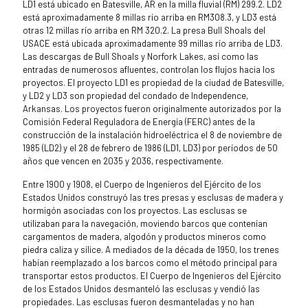
LD1 está ubicado en Batesville, AR en la milla fluvial (RM) 299.2. LD2
está aproximadamente 8 millas río arriba en RM308.3, y LD3 está
otras 12 millas río arriba en RM 320.2. La presa Bull Shoals del
USACE está ubicada aproximadamente 99 millas río arriba de LD3.
Las descargas de Bull Shoals y Norfork Lakes, así como las
entradas de numerosos afluentes, controlan los flujos hacia los
proyectos. El proyecto LD1 es propiedad de la ciudad de Batesville,
y LD2 y LD3 son propiedad del condado de Independence,
Arkansas. Los proyectos fueron originalmente autorizados por la
Comisión Federal Reguladora de Energía (FERC) antes de la
construcción de la instalación hidroeléctrica el 8 de noviembre de
1985 (LD2) y el 28 de febrero de 1986 (LD1, LD3) por períodos de 50
años que vencen en 2035 y 2036, respectivamente.
Entre 1900 y 1908, el Cuerpo de Ingenieros del Ejército de los
Estados Unidos construyó las tres presas y esclusas de madera y
hormigón asociadas con los proyectos. Las esclusas se
utilizaban para la navegación, moviendo barcos que contenían
cargamentos de madera, algodón y productos mineros como
piedra caliza y sílice. A mediados de la década de 1950, los trenes
habían reemplazado a los barcos como el método principal para
transportar estos productos. El Cuerpo de Ingenieros del Ejército
de los Estados Unidos desmanteló las esclusas y vendió las
propiedades. Las esclusas fueron desmanteladas y no han