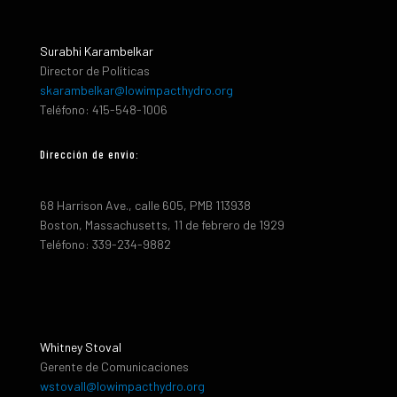
Surabhi Karambelkar
Director de Políticas
skarambelkar@lowimpacthydro.org
Teléfono: 415-548-1006
Dirección de envio:
68 Harrison Ave., calle 605, PMB 113938
Boston, Massachusetts, 11 de febrero de 1929
Teléfono: 339-234-9882
Whitney Stoval
Gerente de Comunicaciones
wstovall@lowimpacthydro.org