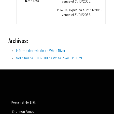
N.º FERC
vence el 31/10/2035.
LD1: P-4204, expedida el 28/02/1986
vence el 31/01/2036.
Archivos:
Informe de revisión de White River
Solicitud de LD1-3 LIHI de White River_03.10.21
Personal de LIHI:
Shannon Ames