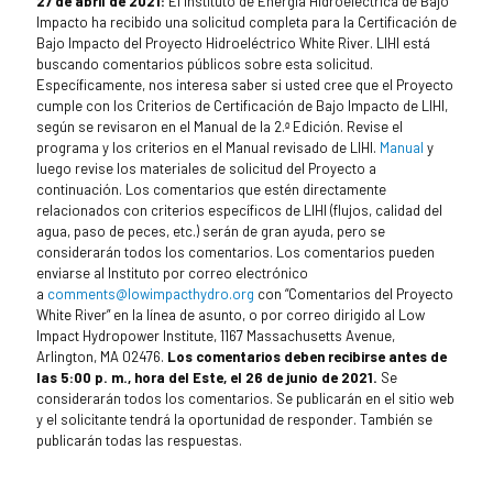
27 de abril de 2021:
El Instituto de Energía Hidroeléctrica de Bajo
Impacto ha recibido una solicitud completa para la Certificación de
Bajo Impacto del Proyecto Hidroeléctrico White River. LIHI está
buscando comentarios públicos sobre esta solicitud.
Específicamente, nos interesa saber si usted cree que el Proyecto
cumple con los Criterios de Certificación de Bajo Impacto de LIHI,
según se revisaron en el Manual de la 2.ª Edición. Revise el
programa y los criterios en el Manual revisado de LIHI.
Manual
y
luego revise los materiales de solicitud del Proyecto a
continuación. Los comentarios que estén directamente
relacionados con criterios específicos de LIHI (flujos, calidad del
agua, paso de peces, etc.) serán de gran ayuda, pero se
considerarán todos los comentarios. Los comentarios pueden
enviarse al Instituto por correo electrónico
a
comments@lowimpacthydro.org
con “Comentarios del Proyecto
White River” en la línea de asunto, o por correo dirigido al Low
Impact Hydropower Institute, 1167 Massachusetts Avenue,
Arlington, MA 02476.
Los comentarios deben recibirse antes de
las 5:00 p. m., hora del Este, el 26 de junio de 2021.
Se
considerarán todos los comentarios. Se publicarán en el sitio web
y el solicitante tendrá la oportunidad de responder. También se
publicarán todas las respuestas.