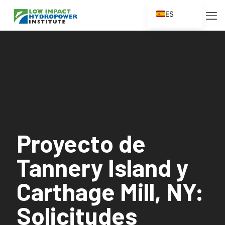
ES
EN
FR
ZH
ZH_CN
Proyecto de
Tannery Island y
Carthage Mill, NY:
Solicitudes