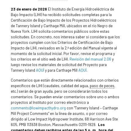
23 de enero de 2026
El Instituto de Energía Hidroeléctrica de
Bajo Impacto (LIHI) ha recibido solicitudes completas para la
Certificación de Bajo Impacto de los Proyectos Hidroeléctricos
de Tannery Island y Carthage Mill, ubicados en el río Negro de
Nueva York. LIHI solicita comentarios públicos sobre estas
solicitudes. En concreto, nos interesa saber si considera que los
proyectos cumplen con los Criterios de Certificación de Bajo
Impacto de LIHI, revisados en la 2.ª edición del Manual vigente al
momento de la solicitud inicial. Por favor, revise el programa y
los criterios en el sitio web de LIHI.
Revisión del manual 2.06
y
luego revise los materiales de solicitud del Proyecto para
Tannery Island
AQUÍ
y para Carthage Mill
AQUÍ
.
Comentarios que están directamente relacionados con criterios
específicos de LIHI (caudales, calidad del agua,
paso de peces
,
etc.) serán de gran ayuda, pero se considerarán todos los
comentarios. Se pueden enviar comentarios sobre uno o ambos
proyectos al Instituto por correo electrónico a
comments@lowimpacthydro.org
con “Tannery Island – Carthage
Mill Project Comments” en la línea de asunto, o por correo
dirigido al Low Impact Hydropower Institute, 68 Harrison Ave Ste
605, PMB 113938 Boston, Massachusetts 02111-1929.
Los
comentarios deben recibirse antes de las 5 p. m., hora del