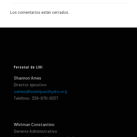
Los comentarios están cerrados.
Personal de LIHI:
Shannon Ames
Director ejecutivo
sames@lowimpacthydro.org
Teléfono: 339-970-9337
Whitman Constantino
Gerente Administrativo