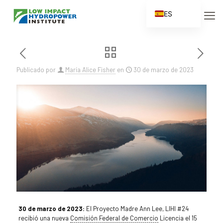
ES
EN
FR
ZH
Publicado por
María Alice Fisher
en
30 de marzo de 2023
ZH_CN
30 de marzo de 2023
:
El Proyecto Madre Ann Lee, LIHI #24
recibió una nueva
Comisión Federal de Comercio
Licencia el 15