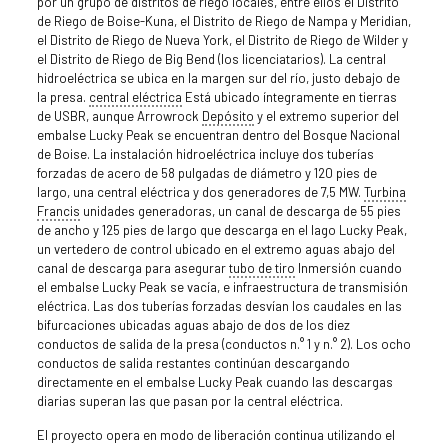
por un grupo de distritos de riego locales, entre ellos el Distrito
de Riego de Boise-Kuna, el Distrito de Riego de Nampa y Meridian,
el Distrito de Riego de Nueva York, el Distrito de Riego de Wilder y
el Distrito de Riego de Big Bend (los licenciatarios). La central
hidroeléctrica se ubica en la margen sur del río, justo debajo de
la presa.
central eléctrica
Está ubicado íntegramente en tierras
de USBR, aunque Arrowrock
Depósito
y el extremo superior del
embalse Lucky Peak se encuentran dentro del Bosque Nacional
de Boise. La instalación hidroeléctrica incluye dos tuberías
forzadas de acero de 58 pulgadas de diámetro y 120 pies de
largo, una central eléctrica y dos generadores de 7,5 MW.
Turbina
Francis
unidades generadoras, un canal de descarga de 55 pies
de ancho y 125 pies de largo que descarga en el lago Lucky Peak,
un vertedero de control ubicado en el extremo aguas abajo del
canal de descarga para asegurar
tubo de tiro
Inmersión cuando
el embalse Lucky Peak se vacía, e infraestructura de transmisión
eléctrica. Las dos tuberías forzadas desvían los caudales en las
bifurcaciones ubicadas aguas abajo de dos de los diez
conductos de salida de la presa (conductos n.° 1 y n.° 2). Los ocho
conductos de salida restantes continúan descargando
directamente en el embalse Lucky Peak cuando las descargas
diarias superan las que pasan por la central eléctrica.
El proyecto opera en modo de liberación continua utilizando el