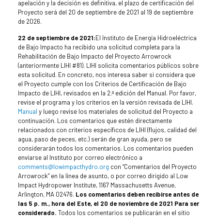
apelación y la decisión es definitiva, el plazo de certificación del
Proyecto será del 20 de septiembre de 2021 al 19 de septiembre
de 2026.
22 de septiembre de 2021:
El Instituto de Energía Hidroeléctrica
de Bajo Impacto ha recibido una solicitud completa para la
Rehabilitación de Bajo Impacto del Proyecto Arrowrock
(anteriormente LIHI #81). LIHI solicita comentarios públicos sobre
esta solicitud. En concreto, nos interesa saber si considera que
el Proyecto cumple con los Criterios de Certificación de Bajo
Impacto de LIHI, revisados en la 2.ª edición del Manual. Por favor,
revise el programa y los criterios en la versión revisada de LIHI.
Manual
y luego revise los materiales de solicitud del Proyecto a
continuación. Los comentarios que estén directamente
relacionados con criterios específicos de LIHI (flujos, calidad del
agua, paso de peces, etc.) serán de gran ayuda, pero se
considerarán todos los comentarios. Los comentarios pueden
enviarse al Instituto por correo electrónico a
comments@lowimpacthydro.org
con “Comentarios del Proyecto
Arrowrock” en la línea de asunto, o por correo dirigido al Low
Impact Hydropower Institute, 1167 Massachusetts Avenue,
Arlington, MA 02476.
Los comentarios deben recibirse antes de
las 5 p. m., hora del Este, el
20 de noviembre de 2021
Para ser
considerado.
Todos los comentarios se publicarán en el sitio