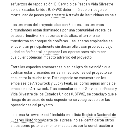
esfuerzos de repoblación. El Servicio de Pesca y Vida Silvestre
de los Estados Unidos (USFWS) determinó que el riesgo de
mortalidad de peces por
arrastre
A través de las turbinas es baja.
Los terrenos del proyecto abarcan 5 acres. Los terrenos
circundantes están dominados por una comunidad vegetal de
estepa arbustiva. En las zonas más altas, el terreno se
transforma en bosque de coníferas. Las laderas empinadas se
encuentran principalmente sin desarrollar, con propiedad bajo
jurisdicción federal.
de pasada
Las operaciones minimizan
cualquier potencial impacto adverso del proyecto.
Entre las especies amenazadas o en peligro de extinción que
podrían estar presentes en las inmediaciones del proyecto se
encuentra la trucha toro. Esta especie se encuentra en los
embalses de Arrowrock y Lucky Peak, así como aguas arriba del
embalse de Arrowrock. Tras consultar con el Servicio de Pesca y
Vida Silvestre de los Estados Unidos (USFWS), se concluyó que el
riesgo de arrastre de esta especie no se ve agravado por las
operaciones del proyecto.
La presa Arrowrock está incluida en la lista
Registro Nacional de
Lugares Históricos
Aparte de la presa, no se identificaron otros
sitios como potencialmente impactados por la construcción u