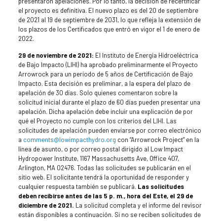
presentaron apelaciones. Por lo tanto, la decisión de recertificar
el proyecto es definitiva. El nuevo plazo es del 20 de septiembre
de 2021 al 19 de septiembre de 2031, lo que refleja la extensión de
los plazos de los Certificados que entró en vigor el 1 de enero de
2022.
29 de noviembre de 2021:
El Instituto de Energía Hidroeléctrica
de Bajo Impacto (LIHI) ha aprobado preliminarmente el Proyecto
Arrowrock para un período de 5 años de Certificación de Bajo
Impacto. Esta decisión es preliminar, a la espera del plazo de
apelación de 30 días. Solo quienes comentaron sobre la
solicitud inicial durante el plazo de 60 días pueden presentar una
apelación. Dicha apelación debe incluir una explicación de por
qué el Proyecto no cumple con los criterios del LIHI. Las
solicitudes de apelación pueden enviarse por correo electrónico
a
comments@lowimpacthydro.org
con “Arrowrock Project” en la
línea de asunto, o por correo postal dirigido al Low Impact
Hydropower Institute, 1167 Massachusetts Ave, Office 407,
Arlington, MA 02476. Todas las solicitudes se publicarán en el
sitio web. El solicitante tendrá la oportunidad de responder y
cualquier respuesta también se publicará.
Las solicitudes
deben recibirse antes de las 5 p. m., hora del Este, el 29 de
diciembre de 2021.
La solicitud completa y el informe del revisor
están disponibles a continuación. Si no se reciben solicitudes de