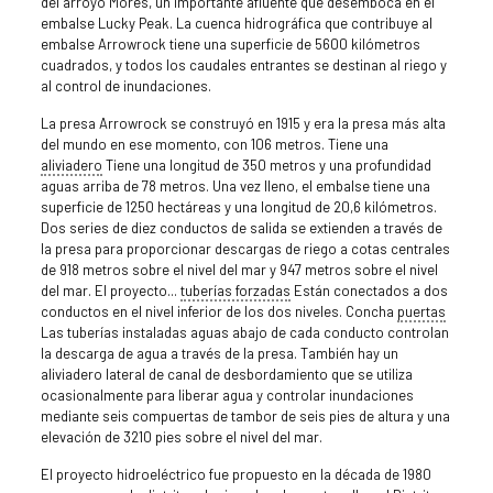
del arroyo Mores, un importante afluente que desemboca en el
embalse Lucky Peak. La cuenca hidrográfica que contribuye al
embalse Arrowrock tiene una superficie de 5600 kilómetros
cuadrados, y todos los caudales entrantes se destinan al riego y
al control de inundaciones.
La presa Arrowrock se construyó en 1915 y era la presa más alta
del mundo en ese momento, con 106 metros. Tiene una
aliviadero
Tiene una longitud de 350 metros y una profundidad
aguas arriba de 78 metros. Una vez lleno, el embalse tiene una
superficie de 1250 hectáreas y una longitud de 20,6 kilómetros.
Dos series de diez conductos de salida se extienden a través de
la presa para proporcionar descargas de riego a cotas centrales
de 918 metros sobre el nivel del mar y 947 metros sobre el nivel
del mar. El proyecto...
tuberías forzadas
Están conectados a dos
conductos en el nivel inferior de los dos niveles. Concha
puertas
Las tuberías instaladas aguas abajo de cada conducto controlan
la descarga de agua a través de la presa. También hay un
aliviadero lateral de canal de desbordamiento que se utiliza
ocasionalmente para liberar agua y controlar inundaciones
mediante seis compuertas de tambor de seis pies de altura y una
elevación de 3210 pies sobre el nivel del mar.
El proyecto hidroeléctrico fue propuesto en la década de 1980