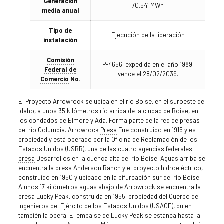
Generación
70.541 MWh
media anual
Tipo de
Ejecución de la liberación
instalación
Comisión
P-4656, expedida en el año 1989,
Federal de
vence el 28/02/2039.
Comercio
No.
El Proyecto Arrowrock se ubica en el río Boise, en el suroeste de
Idaho, a unos 35 kilómetros río arriba de la ciudad de Boise, en
los condados de Elmore y Ada. Forma parte de la red de presas
del río Columbia. Arrowrock
Presa
Fue construido en 1915 y es
propiedad y está operado por la Oficina de Reclamación de los
Estados Unidos (USBR), una de las cuatro agencias federales.
presa
Desarrollos en la cuenca alta del río Boise. Aguas arriba se
encuentra la presa Anderson Ranch y el proyecto hidroeléctrico,
construido en 1950 y ubicado en la bifurcación sur del río Boise.
A unos 17 kilómetros aguas abajo de Arrowrock se encuentra la
presa Lucky Peak, construida en 1955, propiedad del Cuerpo de
Ingenieros del Ejército de los Estados Unidos (USACE), quien
también la opera. El embalse de Lucky Peak se estanca hasta la