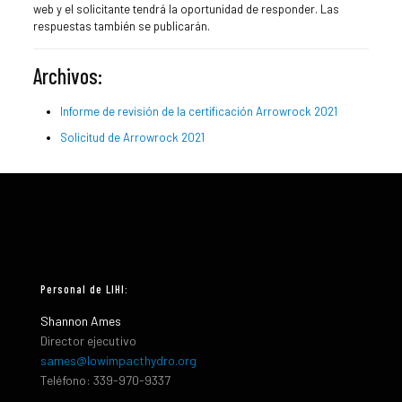
web y el solicitante tendrá la oportunidad de responder. Las
respuestas también se publicarán.
Archivos:
Informe de revisión de la certificación Arrowrock 2021
Solicitud de Arrowrock 2021
Personal de LIHI:
Shannon Ames
Director ejecutivo
sames@lowimpacthydro.org
Teléfono: 339-970-9337