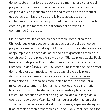
de contacto primario y el desove del salmón. El propietario del
proyecto monitorea continuamente las concentraciones de
oxígeno disuelto y cuenta con procedimientos para garantizar
que estas sean favorables para la biota acuática. Se han
implementado otros planes y procedimientos para controlar la
erosión y la sedimentación, así como para prevenir la
contaminación del agua.
Históricamente, las especies anádromas, como el salmón
Chinook, pudieron acceder a las aguas dentro del alcance del
proyecto a mediados del siglo XIX. La construcción de presas río
abajo impidió el acceso de las especies migratorias antes de la
construcción de la presa Arrowrock en 1915. La presa Lucky Peak
fue construida por el Cuerpo de Ingenieros del Ejército de los
Estados Unidos (USACE) en 1955 como una instalación de control
de inundaciones, inmediatamente aguas abajo de la presa
Arrowrock y no tiene acceso aguas arriba.
paso de peces
Instalaciones. El embalse Arrowrock alberga una pesquería
mixta de perca amarilla, lobina negra, corégono de montaña,
trucha arcoíris, trucha de banda roja silvestre y trucha toro.
Existe una pesquería costera de aguas cálidas a lo largo de la
costa del lago Lucky Peak. La lobina negra predomina en esta
zona. La trucha arcoíris y el salmón kokanee, especies de aguas
frías, también están presentes en el lago Lucky Peak debido a los