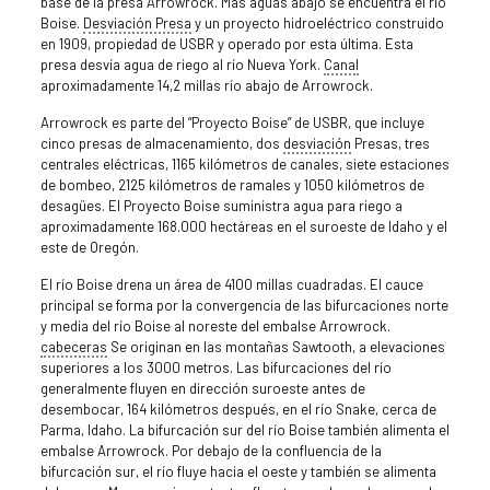
base de la presa Arrowrock. Más aguas abajo se encuentra el río
Boise.
Desviación
Presa
y un proyecto hidroeléctrico construido
en 1909, propiedad de USBR y operado por esta última. Esta
presa desvía agua de riego al río Nueva York.
Canal
aproximadamente 14,2 millas río abajo de Arrowrock.
Arrowrock es parte del “Proyecto Boise” de USBR, que incluye
cinco presas de almacenamiento, dos
desviación
Presas, tres
centrales eléctricas, 1165 kilómetros de canales, siete estaciones
de bombeo, 2125 kilómetros de ramales y 1050 kilómetros de
desagües. El Proyecto Boise suministra agua para riego a
aproximadamente 168.000 hectáreas en el suroeste de Idaho y el
este de Oregón.
El río Boise drena un área de 4100 millas cuadradas. El cauce
principal se forma por la convergencia de las bifurcaciones norte
y media del río Boise al noreste del embalse Arrowrock.
cabeceras
Se originan en las montañas Sawtooth, a elevaciones
superiores a los 3000 metros. Las bifurcaciones del río
generalmente fluyen en dirección suroeste antes de
desembocar, 164 kilómetros después, en el río Snake, cerca de
Parma, Idaho. La bifurcación sur del río Boise también alimenta el
embalse Arrowrock. Por debajo de la confluencia de la
bifurcación sur, el río fluye hacia el oeste y también se alimenta