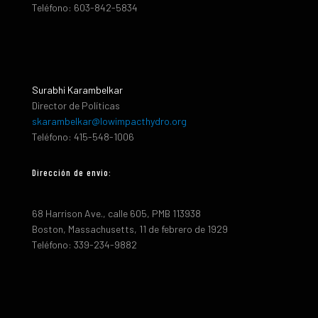
Teléfono: 603-842-5834
Surabhi Karambelkar
Director de Políticas
skarambelkar@lowimpacthydro.org
Teléfono: 415-548-1006
Dirección de envio:
68 Harrison Ave., calle 605, PMB 113938
Boston, Massachusetts, 11 de febrero de 1929
Teléfono: 339-234-9882