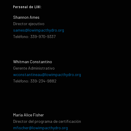
Personal de LIHI:
Shannon Ames
Director ejecutivo
sames@lowimpacthydro.org
Teléfono: 339-970-9337
Whitman Constantino
Gerente Administrativo
wconstantineau@lowimpacthydro.org
Teléfono: 339-234-9882
María Alice Fisher
Director del programa de certificación
mfischer@lowimpacthydro.org