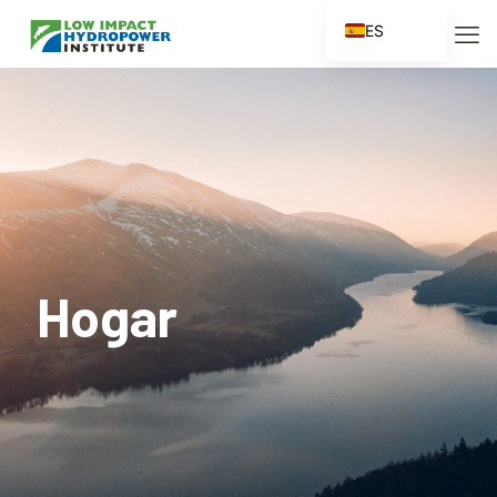
ES
EN
FR
ZH
ZH_CN
Hogar