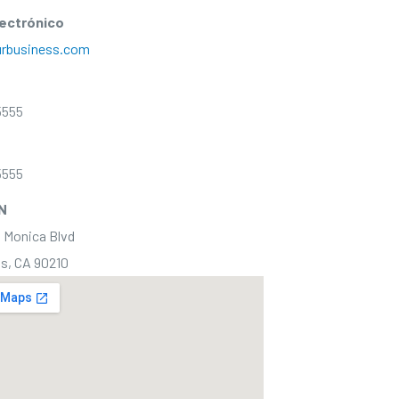
lectrónico
rbusiness.com
5555
5555
N
 Monica Blvd
ls, CA 90210