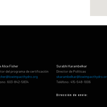
a Alice Fisher
Surabhi Karambelkar
ctor del programa de certificación
Director de Políticas
cher@lowimpacthydro.org
skarambelkar@lowimpacthydro.or
fono: 603-842-5834
Teléfono: 415-548-1006
Dirección de envio: