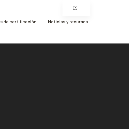
ES
EN
 de certificación
Noticias y recursos
FR
ZH
ZH_CN