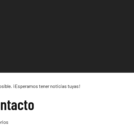
sible. ¡Esperamos tener noticias tuyas!
ontacto
rios