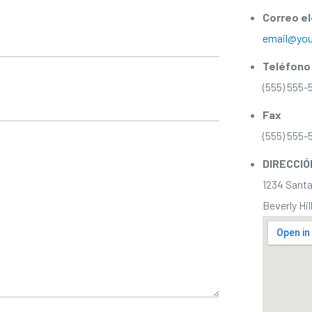
Correo e
email@you
Teléfono
(555) 555-
Fax
(555) 555-
DIRECCIÓ
1234 Santa
Beverly Hil