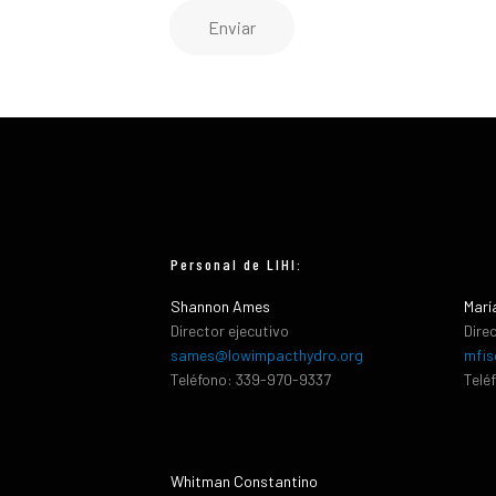
Enviar
Personal de LIHI:
Shannon Ames
Marí
Director ejecutivo
Dire
sames@lowimpacthydro.org
mfis
Teléfono: 339-970-9337
Telé
Whitman Constantino