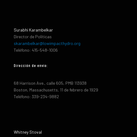
Surabhi Karambelkar
Director de Políticas
skarambelkar@lowimpacthydro.org
Teléfono: 415-548-1006
Dirección de envio:
68 Harrison Ave., calle 605, PMB 113938
Boston, Massachusetts, 11 de febrero de 1929
Teléfono: 339-234-9882
Whitney Stoval