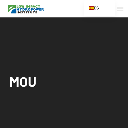
ES
EN
FR
ZH
ZH_CN
MOU