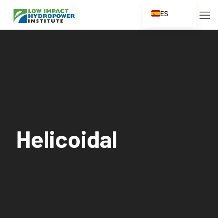
ES
EN
FR
ZH
ZH_CN
Helicoidal