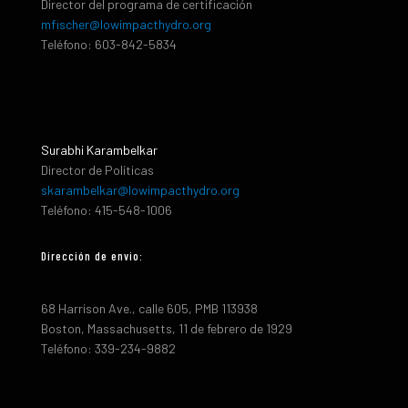
Director del programa de certificación
mfischer@lowimpacthydro.org
Teléfono: 603-842-5834
Surabhi Karambelkar
Director de Políticas
skarambelkar@lowimpacthydro.org
Teléfono: 415-548-1006
Dirección de envio:
68 Harrison Ave., calle 605, PMB 113938
Boston, Massachusetts, 11 de febrero de 1929
Teléfono: 339-234-9882