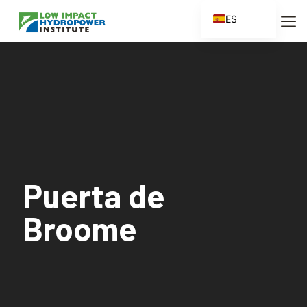
ES
EN
FR
ZH
ZH_CN
Puerta de
Broome