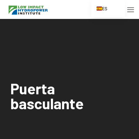
ES
EN
FR
ZH
ZH_CN
Puerta
basculante