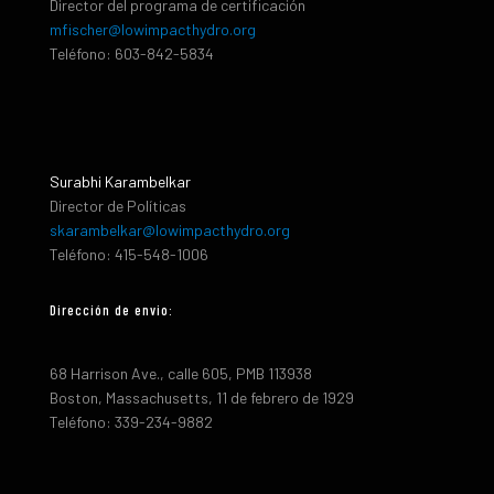
Director del programa de certificación
mfischer@lowimpacthydro.org
Teléfono: 603-842-5834
Surabhi Karambelkar
Director de Políticas
skarambelkar@lowimpacthydro.org
Teléfono: 415-548-1006
Dirección de envio:
68 Harrison Ave., calle 605, PMB 113938
Boston, Massachusetts, 11 de febrero de 1929
Teléfono: 339-234-9882