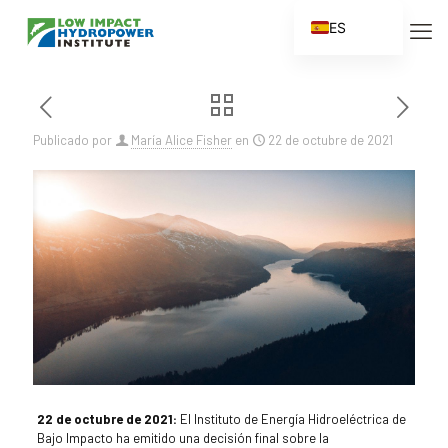
ES
EN
FR
ZH
Publicado por
María Alice Fisher
en
22 de octubre de 2021
ZH_CN
22 de octubre de 2021:
El Instituto de Energía Hidroeléctrica de
Bajo Impacto ha emitido una decisión final sobre la