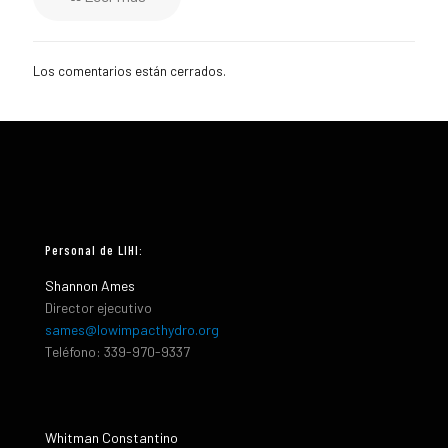
Los comentarios están cerrados.
Personal de LIHI:
Shannon Ames
Director ejecutivo
sames@lowimpacthydro.org
Teléfono: 339-970-9337
Whitman Constantino