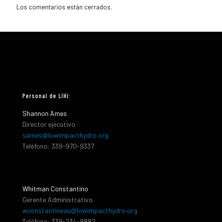
Los comentarios están cerrados.
Personal de LIHI:
Shannon Ames
Director ejecutivo
sames@lowimpacthydro.org
Teléfono: 339-970-9337
Whitman Constantino
Gerente Administrativo
wconstantineau@lowimpacthydro.org
Teléfono: 339-234-9882