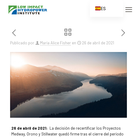
ES
EN
FR
ZH
Publicado por
María Alice Fisher
en
26 de abril de 2021
ZH_CN
26 de abril de 2021:
La decisión de recertificar los Proyectos
Medway, Orono y Stillwater quedó firme tras el cierre del período