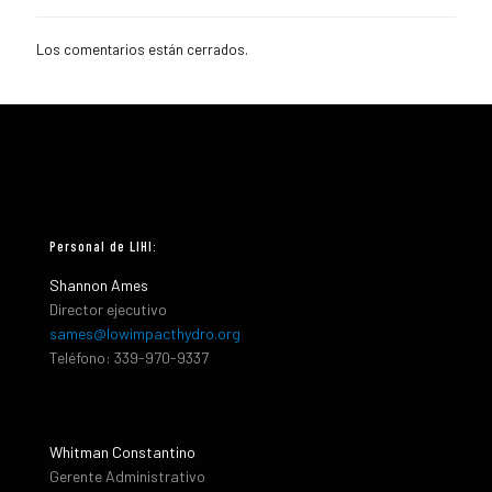
Los comentarios están cerrados.
Personal de LIHI:
Shannon Ames
Director ejecutivo
sames@lowimpacthydro.org
Teléfono: 339-970-9337
Whitman Constantino
Gerente Administrativo