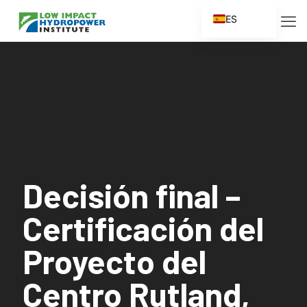
ES
EN
FR
ZH
ZH_CN
Decisión final –
Certificación del
Proyecto del
Centro Rutland,