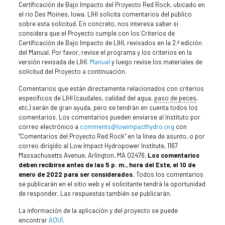
Certificación de Bajo Impacto del Proyecto Red Rock, ubicado en
el río Des Moines, Iowa. LIHI solicita comentarios del público
sobre esta solicitud. En concreto, nos interesa saber si
considera que el Proyecto cumple con los Criterios de
Certificación de Bajo Impacto de LIHI, revisados en la 2.ª edición
del Manual. Por favor, revise el programa y los criterios en la
versión revisada de LIHI.
Manual
y luego revise los materiales de
solicitud del Proyecto a continuación.
Comentarios que están directamente relacionados con criterios
específicos de LIHI (caudales, calidad del agua,
paso de peces
,
etc.) serán de gran ayuda, pero se tendrán en cuenta todos los
comentarios. Los comentarios pueden enviarse al Instituto por
correo electrónico a
comments@lowimpacthydro.org
con
“Comentarios del Proyecto Red Rock” en la línea de asunto, o por
correo dirigido al Low Impact Hydropower Institute, 1167
Massachusetts Avenue, Arlington, MA 02476.
Los comentarios
deben recibirse antes de las 5 p. m., hora del Este, el 10 de
enero de 2022 para ser considerados.
Todos los comentarios
se publicarán en el sitio web y el solicitante tendrá la oportunidad
de responder. Las respuestas también se publicarán.
La información de la aplicación y del proyecto se puede
encontrar
AQUÍ
.