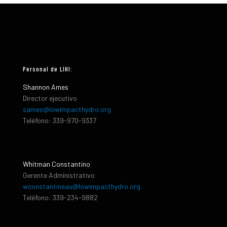
Personal de LIHI:
Shannon Ames
Director ejecutivo
sames@lowimpacthydro.org
Teléfono: 339-970-9337
Whitman Constantino
Gerente Administrativo
wconstantineau@lowimpacthydro.org
Teléfono: 339-234-9882