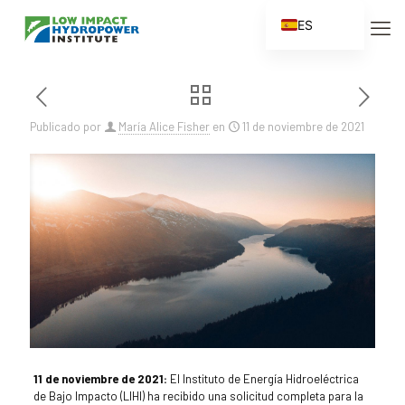
ES
EN
FR
ZH
Publicado por
María Alice Fisher
en
11 de noviembre de 2021
ZH_CN
11 de noviembre de 2021:
El Instituto de Energía Hidroeléctrica
de Bajo Impacto (LIHI) ha recibido una solicitud completa para la