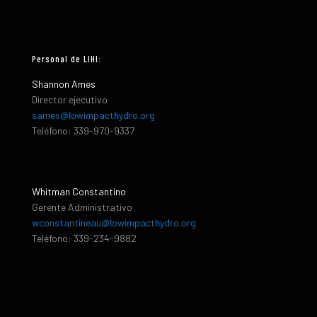
Personal de LIHI:
Shannon Ames
Director ejecutivo
sames@lowimpacthydro.org
Teléfono: 339-970-9337
Whitman Constantino
Gerente Administrativo
wconstantineau@lowimpacthydro.org
Teléfono: 339-234-9882