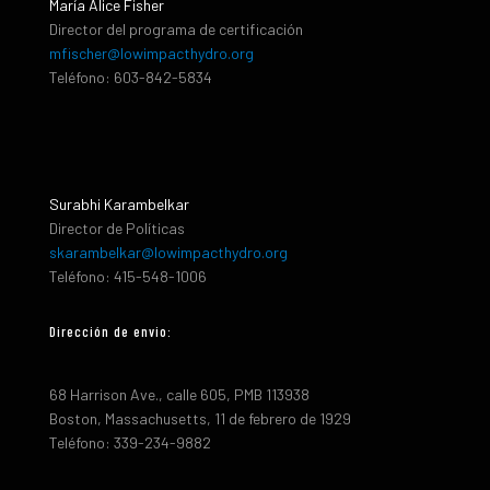
María Alice Fisher
Director del programa de certificación
mfischer@lowimpacthydro.org
Teléfono: 603-842-5834
Surabhi Karambelkar
Director de Políticas
skarambelkar@lowimpacthydro.org
Teléfono: 415-548-1006
Dirección de envio:
68 Harrison Ave., calle 605, PMB 113938
Boston, Massachusetts, 11 de febrero de 1929
Teléfono: 339-234-9882