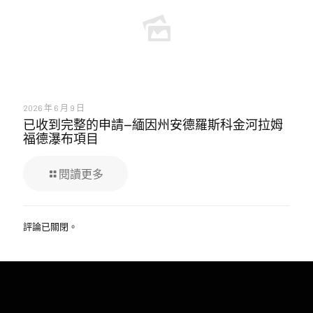
2026 年 6 月 9 日
已收到完整的申請—緬因州安德羅斯科金河拉姆
福德瀑布項目
閱讀更多
評論已關閉。