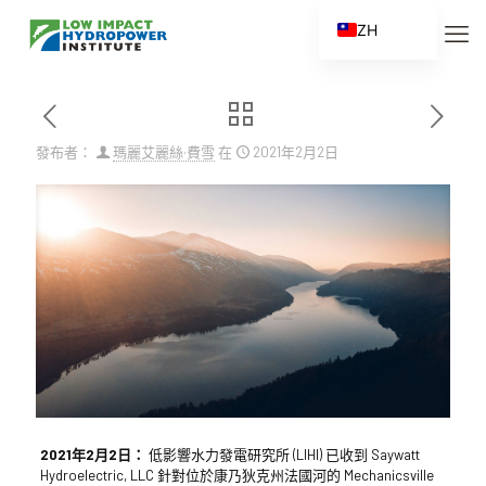
ZH
EN
ES
FR
發布者：
瑪麗艾麗絲·費雪
在
2021年2月2日
ZH_CN
2021年2月2日：
低影響水力發電研究所 (LIHI) 已收到 Saywatt
Hydroelectric, LLC 針對位於康乃狄克州法國河的 Mechanicsville