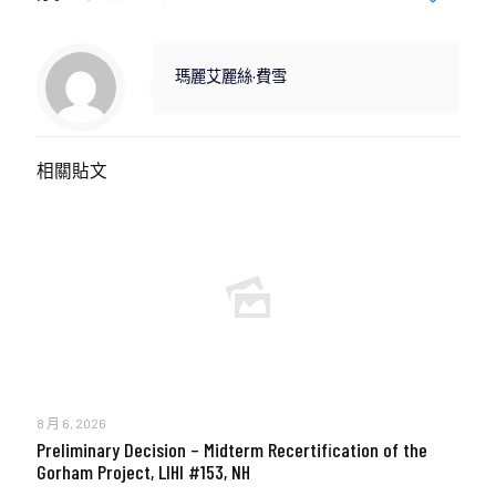
瑪麗艾麗絲·費雪
相關貼文
8 月 6, 2026
Preliminary Decision – Midterm Recertification of the
Gorham Project, LIHI #153, NH