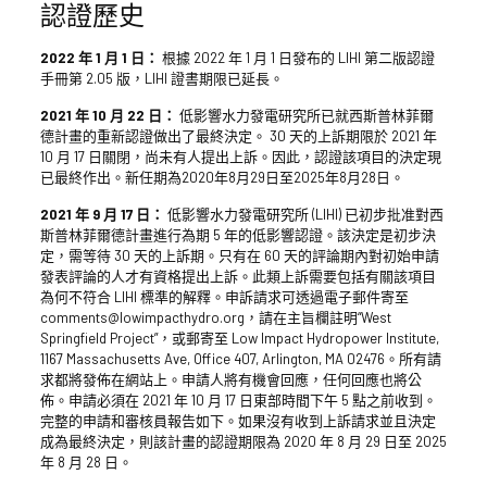
認證歷史
2022 年 1 月 1 日：
根據 2022 年 1 月 1 日發布的 LIHI 第二版認證
手冊第 2.05 版，LIHI 證書期限已延長。
2021 年 10 月 22 日：
低影響水力發電研究所已就西斯普林菲爾
德計畫的重新認證做出了最終決定。 30 天的上訴期限於 2021 年
10 月 17 日關閉，尚未有人提出上訴。因此，認證該項目的決定現
已最終作出。新任期為2020年8月29日至2025年8月28日。
2021 年 9 月 17 日：
低影響水力發電研究所 (LIHI) 已初步批准對西
斯普林菲爾德計畫進行為期 5 年的低影響認證。該決定是初步決
定，需等待 30 天的上訴期。只有在 60 天的評論期內對初始申請
發表評論的人才有資格提出上訴。此類上訴需要包括有關該項目
為何不符合 LIHI 標準的解釋。申訴請求可透過電子郵件寄至
comments@lowimpacthydro.org，請在主旨欄註明“West
Springfield Project”，或郵寄至 Low Impact Hydropower Institute,
1167 Massachusetts Ave, Office 407, Arlington, MA 02476。所有請
求都將發佈在網站上。申請人將有機會回應，任何回應也將公
佈。申請必須在 2021 年 10 月 17 日東部時間下午 5 點之前收到。
完整的申請和審核員報告如下。如果沒有收到上訴請求並且決定
成為最終決定，則該計畫的認證期限為 2020 年 8 月 29 日至 2025
年 8 月 28 日。