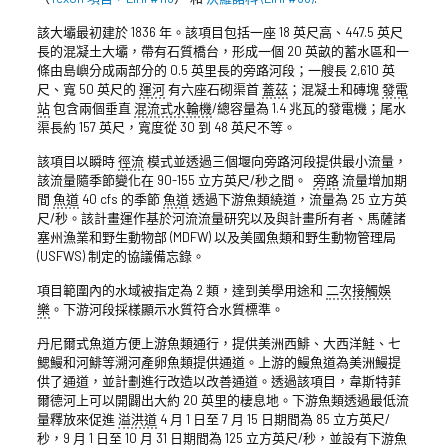
該大壩最初建於 1836 年。該項目包括一座 18 英尺高、447.5 英尺
長的混凝土大壩，帶有石質橋台，形成一個 20 英畝的蓄水區和一
條由島嶼分成兩部分的 0.5 英里長的旁路河段；一艘長 2,610 英
尺、寬 50 英尺的
運河
有六座石砌渠首
蓋茲
；混凝土和磚塊
發電
站
包含兩個垂直
混流式水輪機
/總容量為 1.4 兆瓦的發電機；尾水
渠長約 157 英尺，寬度從 30 到 48 英尺不等。
該項目以瞬時
徑流
模式並透過三個堰向旁路河段提供最小流量，
該流量隨季節變化在 90-155 立方英尺/秒之間。
旁路
流量增加期
間
魚道
40 cfs 的季節
魚道
透過下游魚類繞道，流量為 25 立方英
尺/秒。該計畫運作基於河流流量研究以及與計畫所有者、馬薩諸
塞州漁業和野生動物部 (MDFW) 以及美國魚類和野生動物管理局
(USFWS) 制定的協議備忘錄。
項目範圍內的水域被指定為 2 類，達到美學用途和
二次接觸娛
樂
。下游河段採樣顯示水質符合水質標準。
丹尼爾式魚道方便上游魚類通行，提供美洲西鯡、大西洋鮭、七
鰓鰻和河鯡等溯河產卵魚類提供通道。上游的鰻魚道為美洲鰻提
供了通道，並計劃進行改造以改善通道。透過該項目，韋斯特菲
爾德河上可以開闢出大約 20 英里的棲息地。下游魚類透過最低流
量釋放來促進
溢洪道
4 月 1 日至 7 月 15 日期間為 85 立方英尺/
秒，9 月 1 日至 10 月 31 日期間為 125 立方英尺/秒，並設有下游魚