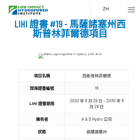
ZH
EN
LIHI 證書 #19 - 馬薩諸塞州西
ES
斯普林菲爾德項目
FR
ZH_CN
項目名稱
西斯普林菲爾德
理海證書編號
19
2020 年 8 月 29 日 – 2030 年 8
LIHI 證書期限
月 28 日
擁有者
A & D Hydro 公司
狀態
麻薩諸塞州