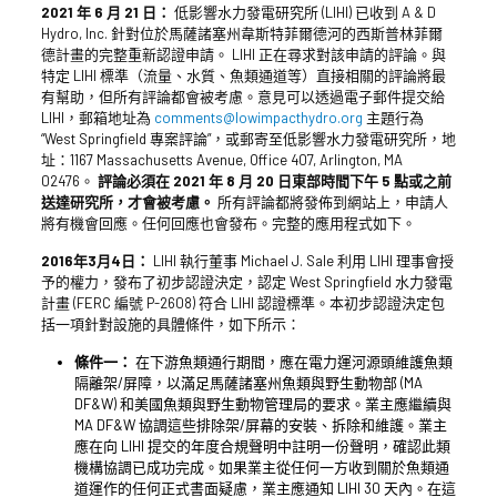
2021 年 6 月 21 日：
低影響水力發電研究所 (LIHI) 已收到 A & D
Hydro, Inc. 針對位於馬薩諸塞州韋斯特菲爾德河的西斯普林菲爾
德計畫的完整重新認證申請。 LIHI 正在尋求對該申請的評論。與
特定 LIHI 標準（流量、水質、魚類通道等）直接相關的評論將最
有幫助，但所有評論都會被考慮。意見可以透過電子郵件提交給
LIHI，郵箱地址為
comments@lowimpacthydro.org
主題行為
“West Springfield 專案評論”，或郵寄至低影響水力發電研究所，地
址：1167 Massachusetts Avenue, Office 407, Arlington, MA
02476。
評論必須在 2021 年 8 月 20 日東部時間下午 5 點或之前
送達研究所，才會被考慮。
所有評論都將發佈到網站上，申請人
將有機會回應。任何回應也會發布。完整的應用程式如下。
2016年3月4日：
LIHI 執行董事 Michael J. Sale 利用 LIHI 理事會授
予的權力，發布了初步認證決定，認定 West Springfield 水力發電
計畫 (FERC 編號 P-2608) 符合 LIHI 認證標準。本初步認證決定包
括一項針對設施的具體條件，如下所示：
條件一：
在下游魚類通行期間，應在電力運河源頭維護魚類
隔離架/屏障，以滿足馬薩諸塞州魚類與野生動物部 (MA
DF&W) 和美國魚類與野生動物管理局的要求。業主應繼續與
MA DF&W 協調這些排除架/屏幕的安裝、拆除和維護。業主
應在向 LIHI 提交的年度合規聲明中註明一份聲明，確認此類
機構協調已成功完成。如果業主從任何一方收到關於魚類通
道運作的任何正式書面疑慮，業主應通知 LIHI
30 天內
。在這