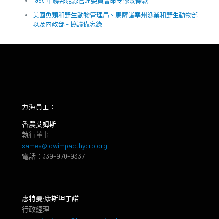
1995 年聯邦能源管理委員會命令修改條款
美國魚類和野生動物管理局、馬薩諸塞州漁業和野生動物部
以及內政部 – 協議備忘錄
力海員工：
香農艾姆斯
執行董事
sames@lowimpacthydro.org
電話：339-970-9337
惠特曼‧康斯坦丁諾
行政經理