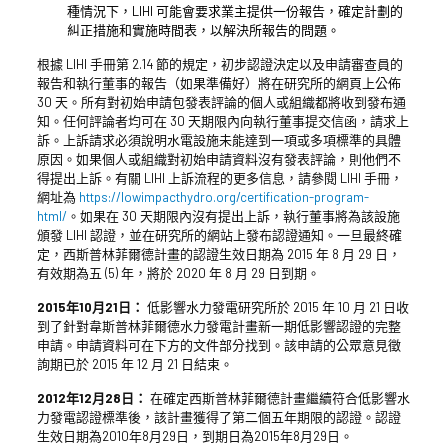
種情況下，LIHI 可能會要求業主提供一份報告，確定計劃的
糾正措施和實施時間表，以解決所報告的問題。
根據 LIHI 手冊第 2.14 節的規定，初步認證決定以及申請審查員的
報告和執行董事的報告（如果準備好）將在研究所的網頁上公佈
30 天。所有對初始申請包發表評論的個人或組織都將收到發布通
知。任何評論者均可在 30 天期限內向執行董事提交信函，請求上
訴。上訴請求必須說明水電設施未能達到一項或多項標準的具體
原因。如果個人或組織對初始申請資料沒有發表評論，則他們不
得提出上訴。有關 LIHI 上訴流程的更多信息，請參閱 LIHI 手冊，
網址為
https://lowimpacthydro.org/certification-program-
html/
。如果在 30 天期限內沒有提出上訴，執行董事將為該設施
頒發 LIHI 認證，並在研究所的網站上發布認證通知。一旦最終確
定，西斯普林菲爾德計畫的認證生效日期為 2015 年 8 月 29 日，
有效期為五 (5) 年，將於 2020 年 8 月 29 日到期。
2015年10月21日：
低影響水力發電研究所於 2015 年 10 月 21 日收
到了針對韋斯普林菲爾德水力發電計畫新一期低影響認證的完整
申請。申請資料可在下方的文件部分找到。該申請的公眾意見徵
詢期已於 2015 年 12 月 21 日結束。
2012年12月28日：
在確定西斯普林菲爾德計畫繼續符合低影響水
力發電認證標準後，該計畫獲得了第二個五年期限的認證。認證
生效日期為2010年8月29日，到期日為2015年8月29日。