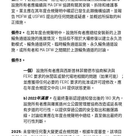
設施所有者應繼續與 MA DFW 協調有關其安裝、拆除和維護事
宜。業主應在其年度合規聲明中確認已發生此類機構協調，並報
告 MDFW 或 USFWS 提出的任何問題或疑慮，並概述所採取的糾
正措施。
條件2。
在其年度合規聲明中，設施所有者應總結安裝新的上游
鰻魚通道設施的進展情況，包括但不限於大壩修復以建立永久流
動模式、鰻魚通道研究、臨時鰻魚通道設施、永久鰻魚通道設
施，或所有者和 MA DFW 之間關於上游鰻魚通道的討論。
條件3。
一個）
設施所有者應與西斯普林菲爾德市協商解決與
FERC 要求的休閒區或替代場地相關的問題（如果可能）；
並應獲得任何必要的 FERC 要求的批准或許可證修改。應
在年度合規提交中向 LIHI 提供狀態更新。
b)
2022年滿意。
在最終重新認證通知發出後的 180 天內，
設施所有者應與羅賓遜州立公園管理層協商改造或延長現
有步道的可行性，以提供穿過公園的安全取出和搬運路
線。討論結果應在年度合規聲明中總結，直至做出最終的
可行性判斷。
2025:
未發現任何重大變更或合規問題。根據年度審查，該項目