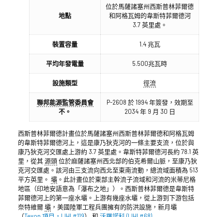
位於馬薩諸塞州西斯普林菲爾德
地點
和阿格瓦姆的韋斯特菲爾德河
3.7 英里處。
裝置容量
1.4 兆瓦
平均年發電量
5.500兆瓦時
設施類型
徑流
聯邦能源監管委員會
P-2608 於 1994 年簽發，效期至
不。
2034 年 9 月 30 日
西斯普林菲爾德計畫位於馬薩諸塞州西斯普林菲爾德和阿格瓦姆
的韋斯特菲爾德河上，這是康乃狄克河的一條主要支流，位於與
康乃狄克河交匯處上游約 3.7 英里處。韋斯特菲爾德河長約 78.1 英
里，從其
源頭
位於麻薩諸塞州西北部的伯克希爾山脈，至康乃狄
克河交匯處。該河由三支流向西北至東南流動，總流域面積為 513
平方英里。
壩
。此計畫位於東部主幹流子流域和河流的米蒂尼格
地區（印地安語意為「瀑布之地」）。西斯普林菲爾德是韋斯特
菲爾德河上的第一座水壩。上游有幾座水壩，從上游到下游包括
奈特維爾
壩
，美國陸軍工程兵團擁有的防洪設施，新月壩
（
Texon 項目，LIHI #119
） 和
沃羅諾科 (LIHI #68)
.