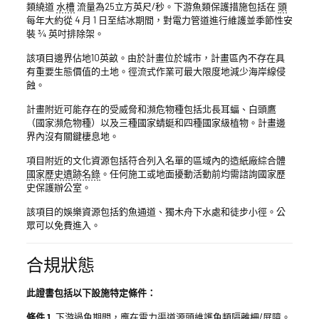
類繞道
水槽
流量為25立方英尺/秒。下游魚類保護措施包括在
頭
每年大約從 4 月 1 日至結冰期間，對電力管道進行維護並季節性安
裝 ¾ 英吋排除架。
該項目邊界佔地10英畝。由於計畫位於城市，計畫區內不存在具
有重要生態價值的土地。徑流式作業可最大限度地減少海岸線侵
蝕。
計畫附近可能存在的受威脅和瀕危物種包括北長耳蝠、白頭鷹
（國家瀕危物種）以及三種國家蜻蜓和四種國家級植物。計畫邊
界內沒有關鍵棲息地。
項目附近的文化資源包括符合列入名單的區域內的造紙廠綜合體
國家歷史遺跡名錄
。任何施工或地面擾動活動前均需諮詢國家歷
史保護辦公室。
該項目的娛樂資源包括釣魚通道、獨木舟下水處和徒步小徑。公
眾可以免費進入。
合規狀態
此證書包括以下設施特定條件：
條件 1.
下游過魚期間，應在電力渠道源頭維護魚類隔離柵/屏障。