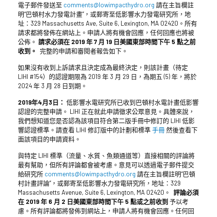
電子郵件發送至
comments@lowimpacthydro.org
請在主旨欄註
明“巴頓村水力發電計畫”，或郵寄至低影響水力發電研究所，地
址：329 Massachusetts Ave, Suite 6, Lexington, MA 02420。所有
請求都將發佈在網站上。申請人將有機會回應，任何回應也將被
公佈。
請求必須在 2019 年 7 月 19 日美國東部時間下午 5 點之前
收到。
完整的申請和審閱者報告如下。
如果沒有收到上訴請求且決定成為最終決定，則該計畫（待定
LIHI #154）的認證期限為 2019 年 3 月 29 日，為期五 (5) 年，將於
2024 年 3 月 28 日到期。
2019年4月3日：
低影響水電研究所已收到巴頓村水電計畫低影響
認證的完整申請。 LIHI 正在就此申請徵求公眾意見。具體來說，
我們想知道您是否認為該項目符合第二版手冊中修訂的 LIHI 低影
響認證標準。請查看 LIHI 修訂版中的計劃和標準
手冊
然後查看下
面該項目的申請資料。
與特定 LIHI 標準（流量、水質、魚類通道等）直接相關的評論將
最有幫助，但所有評論都會被考慮。意見可以透過電子郵件提交
給研究所
comments@lowimpacthydro.org
請在主旨欄註明“巴頓
村計畫評論”，或郵寄至低影響水力發電研究所，地址：329
Massachusetts Avenue, Suite 6, Lexington, MA 02420。
評論必須
在 2019 年 6 月 2 日美國東部時間下午 5 點或之前收到
予以考
慮。所有評論都將發佈到網站上，申請人將有機會回應。任何回