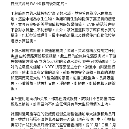
自然資源局 (VANR) 協商後制定的。
工程範圍內的水域被指定為 B 類水域，並被管理為冷水魚棲息
地。這些水域為水生生物、魚類和野生動物提供了高品質的棲息
地，並具有良好的美學價值和初級娛樂價值。 VANR 確認該專案
不會對水質產生不利影響。此外，該計畫還採取了確保高水質的
措施，包括徑流式運作、最小旁路流量以及透過使用自動化控制
進行水質監測。
下游水壩對該計畫上游通道構成了障礙。資源機構沒有規定任何
魚道
由於旁路河段基質粗糙，此工程的設施無法滿足需求。下游
魚類通道通過 45 立方英尺/秒的旁路水流和
夾帶
可透過間距 1 英
吋的垃圾柵來緩解。 VDEC 與專案業主合作，對進水口附近進行
改進，使水流具有足夠的深度，確保魚類安全遊動。佩森納池塘
和克萊德河是大約 50 種魚類的家園，包括白吸盤魚、長鼻吸盤
魚、小嘴鱸魚、粘魚杜父魚、溪鱒魚、虹鱒魚、虹鯪魚和大眼鯰
魚。
本計畫用地面積14英畝。作為徑流式設施，該項目不會影響海岸
線及其植被。計畫區內不包含任何具有重大生態價值的土地。
計畫附近可能存在的受威脅或瀕危物種包括加拿大猞猁和北長耳
蝠。雖然目前還不清楚北長耳蝠是否會出現在該項目中，但根據
佛蒙特州關於北長耳蝠保護的監管審查指南，從 10 月 1 日至 4 月