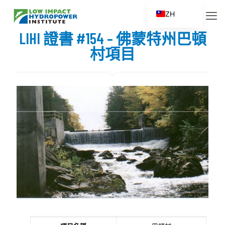
ZH
EN
LIHI 證書 #154 – 佛蒙特州巴頓
ES
村項目
FR
ZH_CN