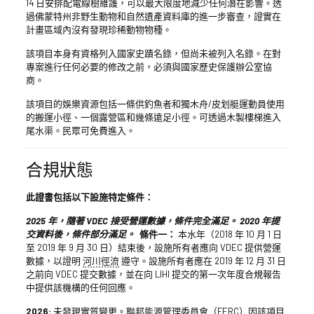
14 日安排配電線樹維護，可以最大限度地減少任何潛在影響。透
過佛蒙特州非野生動物和自然遺產資料庫的進一步審查，證實在
計畫區域內沒有發現珍稀動物物種。
該項目本身有資格列入國家史蹟名錄，但尚未被列入名錄。在對
專案進行任何必要的修改之前，必須與國家歷史保護辦公室協
商。
該項目的娛樂資源包括一條供釣魚者和獨木舟/皮划艇運動員使用
的搬運小徑、一個露營區和幾條遠足小徑。可透過木製樓梯進入
尾水渠。民眾可免費進入。
合規狀態
此證書包括以下設施特定條件：
2025 年，隨著 VDEC 接受營運數據，條件完全滿足。 2020 年提
交資料後，條件部分滿足。
條件一：
本水年（2018 年 10 月 1 日
至 2019 年 9 月 30 日）結束後，設施所有者應向 VDEC 提供營運
數據，以證明
河川徑流
遵守。設施所有者應在 2019 年 12 月 31 日
之前向 VDEC 提交數據，並在向 LIHI 提交的第一次年度合規報告
中提供該機構的任何回應。
2026:
未發現實質變更。聯邦能源管理委員會（FERC）因該項目