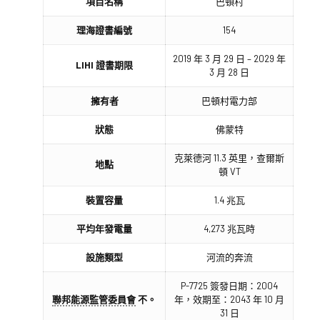
項目名稱
巴頓村
理海證書編號
154
2019 年 3 月 29 日 – 2029 年
LIHI 證書期限
3 月 28 日
擁有者
巴頓村電力部
狀態
佛蒙特
克萊德河 11.3 英里，查爾斯
地點
頓 VT
裝置容量
1.4 兆瓦
平均年發電量
4,273 兆瓦時
設施類型
河流的奔流
P-7725 簽發日期：2004
聯邦能源監管委員會
不。
年，效期至：2043 年 10 月
31 日