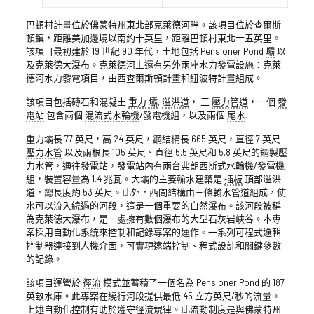
巴頓村計畫位於佛蒙特州東北部克萊德河畔。該項目位於查爾斯
頓鎮，距離美加邊境以南約十英里，距離巴頓村東北十五英里。
該項目最初建於 19 世紀 90 年代，土地包括 Pensioner Pond
壩
以
及克萊德大瀑布。克萊德河上還有另外兩座水力發電設施：克萊
德河水力發電項目，由西查爾斯頓計畫和紐波特計畫組成。
該項目包括磚石和混凝土
重力
壩
,
溢洪道
， 三
壓力管道
，一個
發
電站
包含兩個
混流式水輪機
/發電機組，以及兩個
尾水
.
重力壩長 77 英尺，高 24 英尺，鋼結構長 665 英尺，直徑 7 英尺
壓力水管
以及兩根長 105 英尺、直徑 5.5 英尺和 5.8 英尺的鋼製壓
力水管，通往發電站，發電站內有兩台弗朗西斯式水輪機/發電機
組，裝置容量為 1.4 兆瓦。大壩的主要輸水建築是
插板
頂部溢洪
道，總長度約 53 英尺。此外，西閘結構由三條輸水管道組成，使
水可以流入繞過的河段，這是一個重要的自然瀑布。該河段被稱
為克萊德大瀑布，是一處擁有數個瀑布的大型石灰岩峽谷。本專
案採用自動化系統來控制和記錄專案的運作。一系列可程式邏輯
控制器連接到人機介面，可實現遠端控制、程式設計和關鍵參數
的記錄。
該項目運營於
徑流
模式並蓄積了一個名為 Pensioner Pond 的 187
英畝水庫。此專案在繞行河段提供最低 45 立方英尺/秒的流量。
上述自動化控制有助於遵守徑流規律。此流動制度是與佛蒙特州