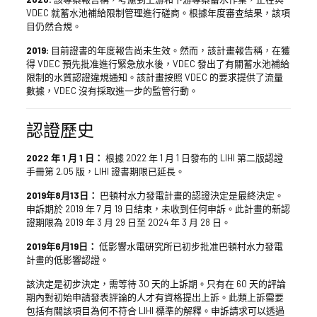
VDEC 就蓄水池補給限制管理進行磋商。根據年度審查結果，該項
目仍然合規。
2019:
目前證書的年度報告尚未生效。然而，該計畫報告稱，在獲
得 VDEC 預先批准進行緊急放水後，VDEC 發出了有關蓄水池補給
限制的水質認證違規通知。該計畫按照 VDEC 的要求提供了流量
數據，VDEC 沒有採取進一步的監管行動。
認證歷史
2022 年 1 月 1 日：
根據 2022 年 1 月 1 日發布的 LIHI 第二版認證
手冊第 2.05 版，LIHI 證書期限已延長。
2019年8月13日：
巴頓村水力發電計畫的認證決定是最終決定。
申訴期於 2019 年 7 月 19 日結束，未收到任何申訴。此計畫的新認
證期限為 2019 年 3 月 29 日至 2024 年 3 月 28 日。
2019年6月19日：
低影響水電研究所已初步批准巴頓村水力發電
計畫的低影響認證。
該決定是初步決定，需等待 30 天的上訴期。只有在 60 天的評論
期內對初始申請發表評論的人才有資格提出上訴。此類上訴需要
包括有關該項目為何不符合 LIHI 標準的解釋。申訴請求可以透過