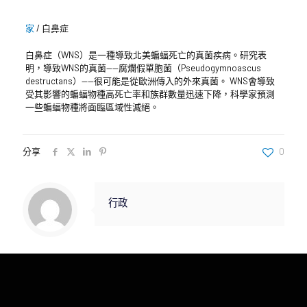
家
/
白鼻症
白鼻症（WNS）是一種導致北美蝙蝠死亡的真菌疾病。研究表
明，導致WNS的真菌——腐爛假單胞菌（Pseudogymnoascus
destructans）——很可能是從歐洲傳入的外來真菌。 WNS會導致
受其影響的蝙蝠物種高死亡率和族群數量迅速下降，科學家預測
一些蝙蝠物種將面臨區域性滅絕。
分享
0
行政