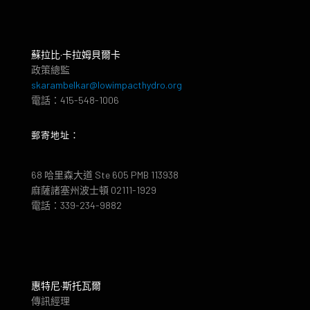
蘇拉比·卡拉姆貝爾卡
政策總監
skarambelkar@lowimpacthydro.org
電話：415-548-1006
郵寄地址：
68 哈里森大道 Ste 605 PMB 113938
麻薩諸塞州波士頓 02111-1929
電話：339-234-9882
惠特尼·斯托瓦爾
傳訊經理