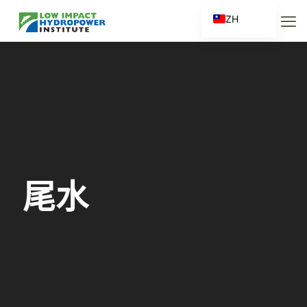
ZH
EN
ES
FR
ZH_CN
尾水