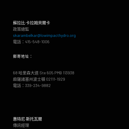
蘇拉比·卡拉姆貝爾卡
政策總監
skarambelkar@lowimpacthydro.org
電話：415-548-1006
郵寄地址：
68 哈里森大道 Ste 605 PMB 113938
麻薩諸塞州波士頓 02111-1929
電話：339-234-9882
惠特尼·斯托瓦爾
傳訊經理