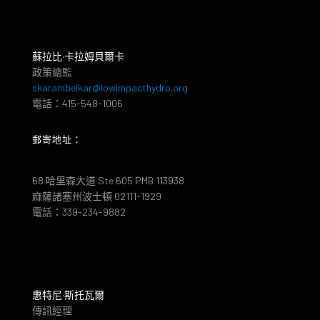
蘇拉比·卡拉姆貝爾卡
政策總監
skarambelkar@lowimpacthydro.org
電話：415-548-1006
郵寄地址：
68 哈里森大道 Ste 605 PMB 113938
麻薩諸塞州波士頓 02111-1929
電話：339-234-9882
惠特尼·斯托瓦爾
傳訊經理