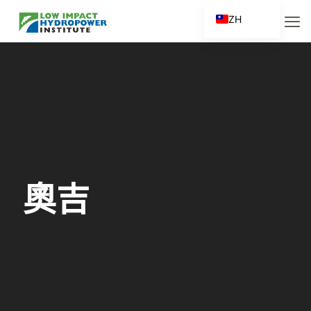
ZH
EN
ES
FR
ZH_CN
奧吉