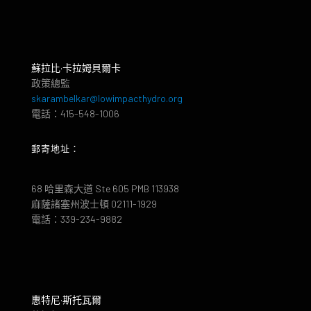
蘇拉比·卡拉姆貝爾卡
政策總監
skarambelkar@lowimpacthydro.org
電話：415-548-1006
郵寄地址：
68 哈里森大道 Ste 605 PMB 113938
麻薩諸塞州波士頓 02111-1929
電話：339-234-9882
惠特尼·斯托瓦爾