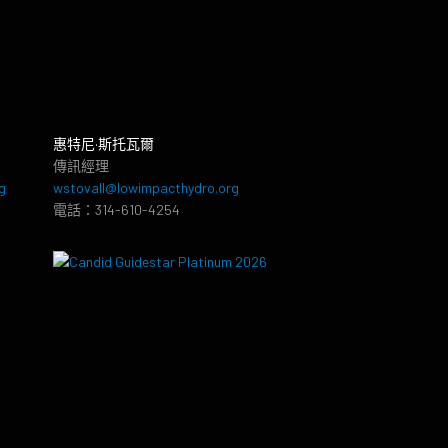
惠特尼·斯托瓦爾
傳訊經理
g
wstovall@lowimpacthydro.org
電話：314-610-4254
8