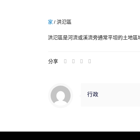
家
/
洪氾區
洪氾區是河流或溪流旁通常平坦的土地區
分享
行政