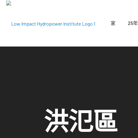
家
25年
洪氾區