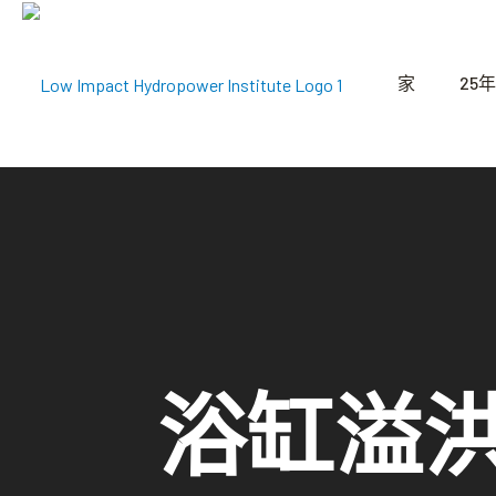
家
25年
浴缸溢