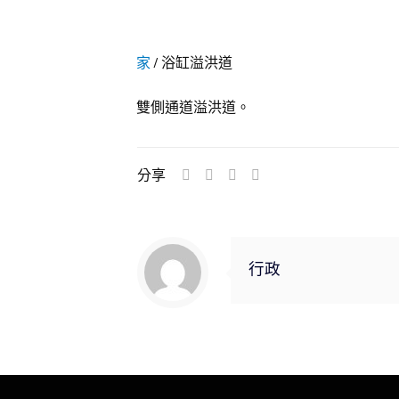
家
/
浴缸溢洪道
雙側通道溢洪道。
分享
行政