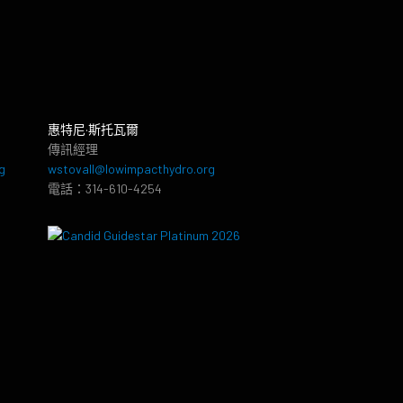
惠特尼·斯托瓦爾
傳訊經理
g
wstovall@lowimpacthydro.org
電話：314-610-4254
8