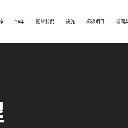
家
25年
關於我們
設施
認證項目
新聞
程