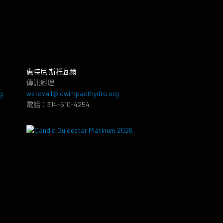
惠特尼·斯托瓦爾
傳訊經理
g
wstovall@lowimpacthydro.org
電話：314-610-4254
8