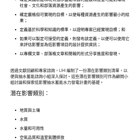
社會、文化和部落資源產生的影響；
確定嚴格但可實現的目標，以使每種資源產生的影響最小的結
果；
定義基於科學和知識的標準，以證明專案已經實現目標；和
如果可以製定可接受的定義，則發布該定義，以便可以使用它
來評估影響並為低影響項目的設計提供資訊；
以專欄文章、部落格文章和簡報的形式分享進度和發現。
透過文獻回顧和專家諮詢，LIHI 編制了一份潛在影響類別清單，以
便與抽水蓄能諮詢小組深入探討。這些潛在影響類別可作為顧問小
組討論和探索低影響抽水蓄能水力發電計畫的基礎。
潛在影響類別：
地質與土壤
水質
水量和可用性
空氣品質和溫室氣體排放