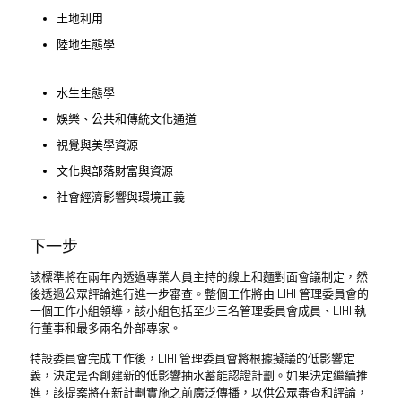
土地利用
陸地生態學
水生生態學
娛樂、公共和傳統文化通道
視覺與美學資源
文化與部落財富與資源
社會經濟影響與環境正義
下一步
該標準將在兩年內透過專業人員主持的線上和麵對面會議制定，然
後透過公眾評論進行進一步審查。整個工作將由 LIHI 管理委員會的
一個工作小組領導，該小組包括至少三名管理委員會成員、LIHI 執
行董事和最多兩名外部專家。
特設委員會完成工作後，LIHI 管理委員會將根據擬議的低影響定
義，決定是否創建新的低影響抽水蓄能認證計劃。如果決定繼續推
進，該提案將在新計劃實施之前廣泛傳播，以供公眾審查和評論，