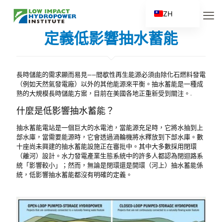
ZH
EN
定義低影響抽水蓄能
ES
FR
長時儲能的需求顯而易見——間歇性再生能源必須由除化石燃料發電
ZH_CN
（例如天然氣發電廠）以外的其他能源來平衡。抽水蓄能是一種成
熟的大規模長時儲能方案，目前在美國各地正重新受到關注。.
什麼是低影響抽水蓄能？
抽水蓄能電站是一個巨大的水電池，當能源充足時，它將水抽到上
部水庫，當需要能源時，它會透過渦輪機將水釋放到下部水庫。數
十座尚未興建的抽水蓄能設施正在審批中。其中大多數採用閉環
（離河）設計。水力發電產業生態系統中的許多人都認為閉迴路系
統「影響較小」；然而，無論是閉環還是開環（河上）抽水蓄能係
統，低影響抽水蓄能都沒有明確的定義。