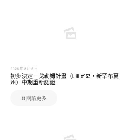
2026 年 8 月 6 日
初步決定－戈勒姆計畫（LIHI #153，新罕布夏
州）中期重新認證
閱讀更多