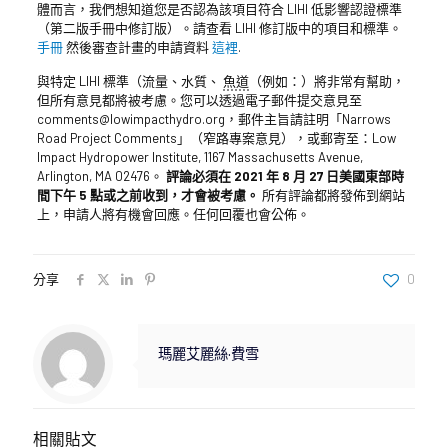
體而言，我們想知道您是否認為該項目符合 LIHI 低影響認證標準
（第二版手冊中修訂版）。請查看 LIHI 修訂版中的項目和標準。
手冊
然後審查計畫的申請資料
這裡
.
與特定 LIHI 標準（流量、水質、
魚道
（例如：）將非常有幫助，
但所有意見都將被考慮。您可以透過電子郵件提交意見至
comments@lowimpacthydro.org，郵件主旨請註明「Narrows
Road Project Comments」（窄路專案意見），或郵寄至：Low
Impact Hydropower Institute, 1167 Massachusetts Avenue,
Arlington, MA 02476。
評論必須在 2021 年 8 月 27 日美國東部時
間下午 5 點或之前收到，才會被考慮。
所有評論都將發佈到網站
上，申請人將有機會回應。任何回覆也會公佈。
分享
0
瑪麗艾麗絲·費雪
相關貼文