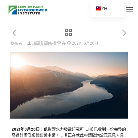
ZH
EN
ES
FR
發布者：
瑪麗艾麗絲·費雪
在
2021年6月28日
ZH_CN
2021年6月28日：
低影響水力發電研究所 (LIHI) 已收到一份完整的
窄道計畫低影響認證申請。 LIHI 正在就此申請徵詢公眾意見。具