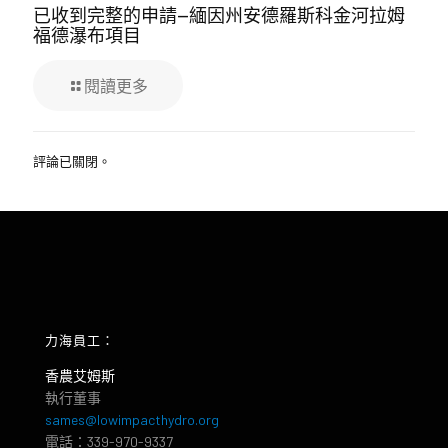
已收到完整的申請—緬因州安德羅斯科金河拉姆
福德瀑布項目
閱讀更多
評論已關閉。
力海員工：
香農艾姆斯
執行董事
sames@lowimpacthydro.org
電話：339-970-9337