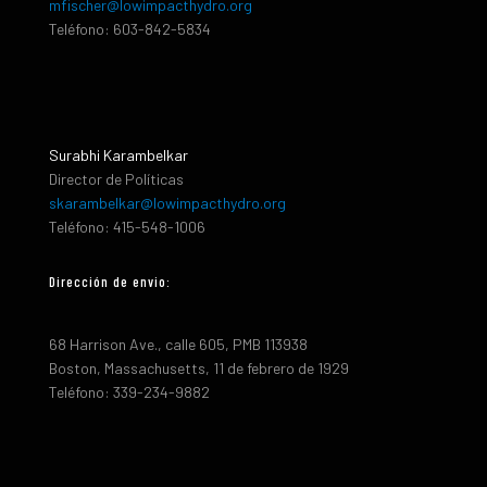
mfischer@lowimpacthydro.org
Teléfono: 603-842-5834
Surabhi Karambelkar
Director de Políticas
skarambelkar@lowimpacthydro.org
Teléfono: 415-548-1006
Dirección de envio:
68 Harrison Ave., calle 605, PMB 113938
Boston, Massachusetts, 11 de febrero de 1929
Teléfono: 339-234-9882