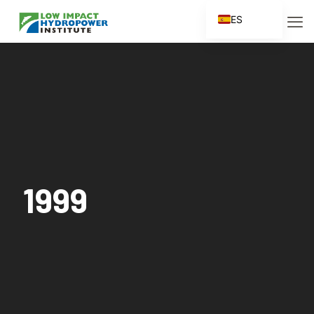
ES
EN
FR
ZH
ZH_CN
1999