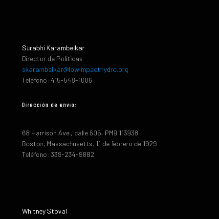
Surabhi Karambelkar
Director de Políticas
skarambelkar@lowimpacthydro.org
Teléfono: 415-548-1006
Dirección de envio:
68 Harrison Ave., calle 605, PMB 113938
Boston, Massachusetts, 11 de febrero de 1929
Teléfono: 339-234-9882
Whitney Stoval