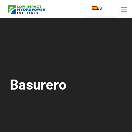
ES
EN
FR
ZH
ZH_CN
Basurero