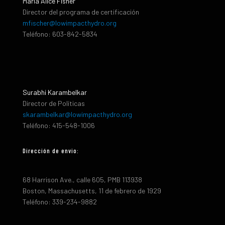
María Alice Fisher
Director del programa de certificación
mfischer@lowimpacthydro.org
Teléfono: 603-842-5834
Surabhi Karambelkar
Director de Políticas
skarambelkar@lowimpacthydro.org
Teléfono: 415-548-1006
Dirección de envio:
68 Harrison Ave., calle 605, PMB 113938
Boston, Massachusetts, 11 de febrero de 1929
Teléfono: 339-234-9882