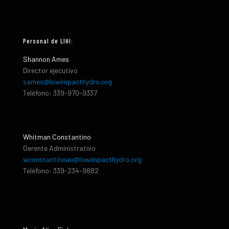
Personal de LIHI:
Shannon Ames
Director ejecutivo
sames@lowimpacthydro.org
Teléfono: 339-970-9337
Whitman Constantino
Gerente Administrativo
wconstantineau@lowimpacthydro.org
Teléfono: 339-234-9882