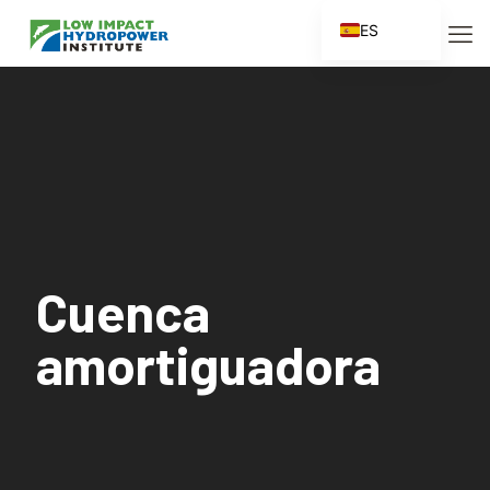
ES
EN
FR
ZH
ZH_CN
Cuenca
amortiguadora